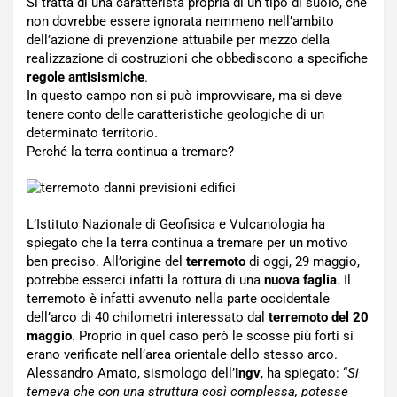
Si tratta di una caratterista propria di un tipo di suolo, che
non dovrebbe essere ignorata nemmeno nell’ambito
dell’azione di prevenzione attuabile per mezzo della
realizzazione di costruzioni che obbediscono a specifiche
regole antisismiche
.
In questo campo non si può improvvisare, ma si deve
tenere conto delle caratteristiche geologiche di un
determinato territorio.
Perché la terra continua a tremare?
L’Istituto Nazionale di Geofisica e Vulcanologia ha
spiegato che la terra continua a tremare per un motivo
ben preciso. All’origine del
terremoto
di oggi, 29 maggio,
potrebbe esserci infatti la rottura di una
nuova faglia
. Il
terremoto è infatti avvenuto nella parte occidentale
dell’arco di 40 chilometri interessato dal
terremoto del 20
maggio
. Proprio in quel caso però le scosse più forti si
erano verificate nell’area orientale dello stesso arco.
Alessandro Amato, sismologo dell’
Ingv
, ha spiegato: “
Si
temeva che con una struttura così complessa, potesse