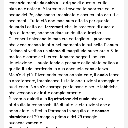
essenzialmente da
sabbia
. L’origine di questa fertile
pianura è nota: si è formata attraverso lo scorrere delle
acque del Po, che hanno trascinato e accumulato detriti e
sedimenti. Tutto ciò non rassicura affatto per quanto
riguarda l’esito dei
terremoti
, che, in presenza di questo
tipo di terreno, possono dare un risultato tragico.
Gli esperti spiegano in maniera dettagliata il processo
che viene messo in atto nel momento in cui nella Pianura
Padana si verifica un
sisma
di magnitudo superiore a 5. In
pratica è come se i terreni fossero soggetti ad una
liquefazione. Il suolo tende a passare dallo stato solido a
quello fluido, perdendo la sua consueta consistenza.
Ma c’è di più. Diventando meno consistente, il
suolo
tende
a sprofondare, trascinando tutte le costruzioni appoggiate
su di esso. Non c’è scampo per le case e per le fabbriche,
che vengono distrutte completamente.
È proprio quindi alla
liquefazione del suolo
che va
attribuita la responsabilità di tutte le distruzioni che ci
sono state in Emilia Romagna in seguito alle
scosse
sismiche
del 20 maggio prima e del 29 maggio
successivamente.