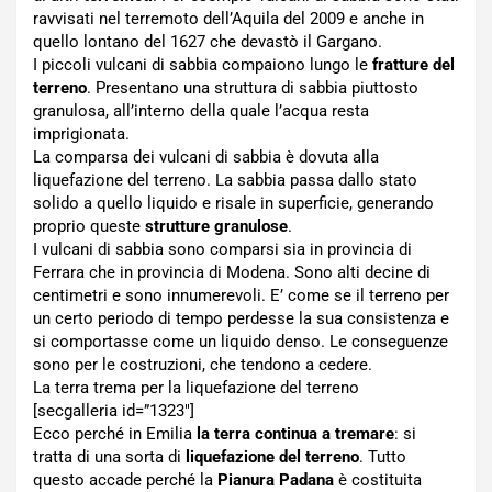
ravvisati nel terremoto dell’Aquila del 2009 e anche in
quello lontano del 1627 che devastò il Gargano.
I piccoli vulcani di sabbia compaiono lungo le
fratture del
terreno
. Presentano una struttura di sabbia piuttosto
granulosa, all’interno della quale l’acqua resta
imprigionata.
La comparsa dei vulcani di sabbia è dovuta alla
liquefazione del terreno. La sabbia passa dallo stato
solido a quello liquido e risale in superficie, generando
proprio queste
strutture granulose
.
I vulcani di sabbia sono comparsi sia in provincia di
Ferrara che in provincia di Modena. Sono alti decine di
centimetri e sono innumerevoli. E’ come se il terreno per
un certo periodo di tempo perdesse la sua consistenza e
si comportasse come un liquido denso. Le conseguenze
sono per le costruzioni, che tendono a cedere.
La terra trema per la liquefazione del terreno
[secgalleria id=”1323″]
Ecco perché in Emilia
la terra continua a tremare
: si
tratta di una sorta di
liquefazione del terreno
. Tutto
questo accade perché la
Pianura Padana
è costituita