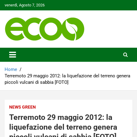
Skip
venerdì, Agosto 7, 2026
to
content
Tutelare il nostro Pianeta è la nostra priorità
Ecoo.it
Home
Terremoto 29 maggio 2012: la liquefazione del terreno genera
piccoli vulcani di sabbia [FOTO]
NEWS GREEN
Terremoto 29 maggio 2012: la
liquefazione del terreno genera
piccoli vulcani di sabbia [FOTO]