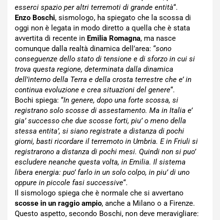
esserci spazio per altri terremoti di grande entità
“.
Enzo Boschi
, sismologo, ha spiegato che la scossa di
oggi non è legata in modo diretto a quella che è stata
avvertita di recente in
Emilia Romagna
, ma nasce
comunque dalla realtà dinamica dell’area: “
sono
conseguenze dello stato di tensione e di sforzo in cui si
trova questa regione, determinata dalla dinamica
dell’interno della Terra e della crosta terrestre che e’ in
continua evoluzione e crea situazioni del genere
“.
Bochi spiega: “
In genere, dopo una forte scossa, si
registrano solo scosse di assestamento. Ma in Italia e’
gia’ successo che due scosse forti, piu’ o meno della
stessa entita’, si siano registrate a distanza di pochi
giorni, basti ricordare il terremoto in Umbria. E in Friuli si
registrarono a distanza di pochi mesi. Quindi non si puo’
escludere neanche questa volta, in Emilia. Il sistema
libera energia: puo’ farlo in un solo colpo, in piu’ di uno
oppure in piccole fasi successive
“.
Il sismologo spiega che è normale che si avvertano
scosse in un raggio ampio
, anche a Milano o a Firenze.
Questo aspetto, secondo Boschi, non deve meravigliare: