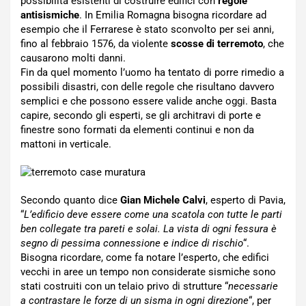
possibilità esistenti di costruire edifici con
regole
antisismiche
. In Emilia Romagna bisogna ricordare ad
esempio che il Ferrarese è stato sconvolto per sei anni,
fino al febbraio 1576, da violente
scosse di terremoto
, che
causarono molti danni.
Fin da quel momento l’uomo ha tentato di porre rimedio a
possibili disastri, con delle regole che risultano davvero
semplici e che possono essere valide anche oggi. Basta
capire, secondo gli esperti, se gli architravi di porte e
finestre sono formati da elementi continui e non da
mattoni in verticale.
Secondo quanto dice
Gian Michele Calvi
, esperto di Pavia,
“
L’edificio deve essere come una scatola con tutte le parti
ben collegate tra pareti e solai. La vista di ogni fessura è
segno di pessima connessione e indice di rischio
“.
Bisogna ricordare, come fa notare l’esperto, che edifici
vecchi in aree un tempo non considerate sismiche sono
stati costruiti con un telaio privo di strutture “
necessarie
a contrastare le forze di un sisma in ogni direzione
“, per