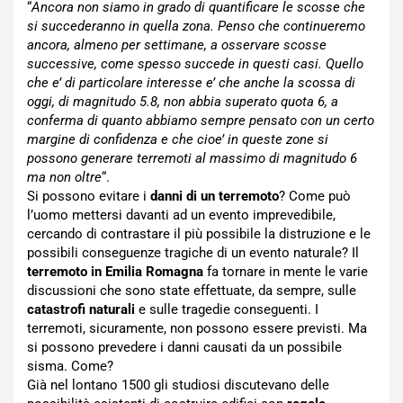
“
Ancora non siamo in grado di quantificare le scosse che
si succederanno in quella zona. Penso che continueremo
ancora, almeno per settimane, a osservare scosse
successive, come spesso succede in questi casi. Quello
che e’ di particolare interesse e’ che anche la scossa di
oggi, di magnitudo 5.8, non abbia superato quota 6, a
conferma di quanto abbiamo sempre pensato con un certo
margine di confidenza e che cioe’ in queste zone si
possono generare terremoti al massimo di magnitudo 6
ma non oltre
“.
Si possono evitare i
danni di un terremoto
? Come può
l’uomo mettersi davanti ad un evento imprevedibile,
cercando di contrastare il più possibile la distruzione e le
possibili conseguenze tragiche di un evento naturale? Il
terremoto in Emilia Romagna
fa tornare in mente le varie
discussioni che sono state effettuate, da sempre, sulle
catastrofi naturali
e sulle tragedie conseguenti. I
terremoti, sicuramente, non possono essere previsti. Ma
si possono prevedere i danni causati da un possibile
sisma. Come?
Già nel lontano 1500 gli studiosi discutevano delle