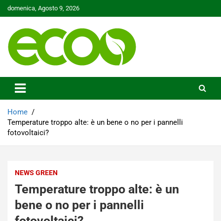
Skip
domenica, Agosto 9, 2026
to
content
Tutelare il nostro Pianeta è la nostra priorità
Ecoo.it
Home
Temperature troppo alte: è un bene o no per i pannelli
fotovoltaici?
NEWS GREEN
Temperature troppo alte: è un
bene o no per i pannelli
fotovoltaici?