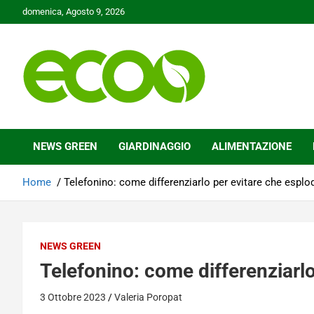
Skip
domenica, Agosto 9, 2026
to
content
Tutelare il nostro Pianeta è la nostra priorità
Ecoo.it
NEWS GREEN
GIARDINAGGIO
ALIMENTAZIONE
Home
Telefonino: come differenziarlo per evitare che esplo
NEWS GREEN
Telefonino: come differenziarlo
3 Ottobre 2023
Valeria Poropat