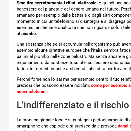
Smaltire correttamente i rifiuti elettronici
è quindi una nece
benessere del pianeta e del genere umano nel futuro. Perc
emanano per esempio dalle batterie o dagli altri component
momento in cui un telefonino si disintegra e si disgrega pos
esempio, anche se è qualcosa che non riguarda solo i tele
al
piombo.
Una sostanza che se si accumula nell’organismo può avere e
esempio alcune direttive europee che l’Italia sembra fatica
pallini al piombo nelle zone palustri. Ma senza andare a gu
inquinamento da sostanze tossiche sull’essere umano basta
fatica, in termini umani e ambientali, che si fa per trovare i
Perché forse non lo sai ma per esempio dentro il tuo telefo
preziosi che possono essere riciclati,
come per esempio avv
nuovi telefonini.
L’indifferenziato e il rischi
La cronaca globale locale si punteggia periodicamente di
smartphone che esplode o si surriscalda e provoca
danni o