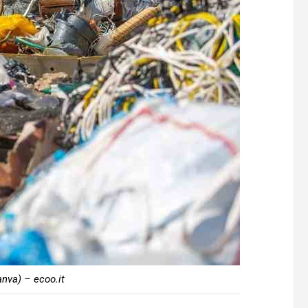
anva) – ecoo.it