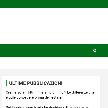
ULTIME PUBBLICAZIONI
Creme solari, filtri minerali o chimici? Le differenze che
è utile conoscere prima dell’estate
Sei luoghi straordinari che rischiano di cambiare per