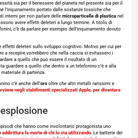
ssità sia per il benessere del pianeta nel presente sia per il
hé l’inquinamento portato dalle sostanze tossiche che
i interni per non parlare delle
microparticelle di plastica
nel
sono avere effetti deleteri a lungo termine. A titolo di
fonini, c’è da parlare per esempio dell’inquinamento dovuto
ffetti deleteri sullo sviluppo cognitivo. Motivo per cui per
re a recepire vorrebbero che nella caccia si evitassero i
ardare a quello che può essere il risultato di un
 guardare a quello che dentro a un telefonino c’è e alla
l materiale di partenza.
nino c’è anche dell’
oro
oltre che altri metalli rarissimi e
iene negli stabilimenti specializzati Apple, per diventare
o esplosione
 episodi che hanno come involontario protagonista uno
 addirittura la morte di chi lo sta utilizzando.
Le batterie dei