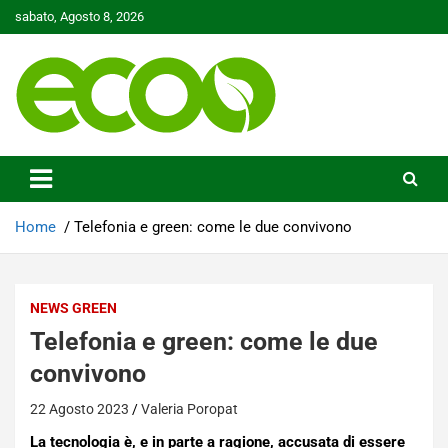
Skip
sabato, Agosto 8, 2026
to
content
Tutelare il nostro Pianeta è la nostra priorità
Ecoo.it
Home
Telefonia e green: come le due convivono
NEWS GREEN
Telefonia e green: come le due
convivono
22 Agosto 2023
Valeria Poropat
La tecnologia è, e in parte a ragione, accusata di essere