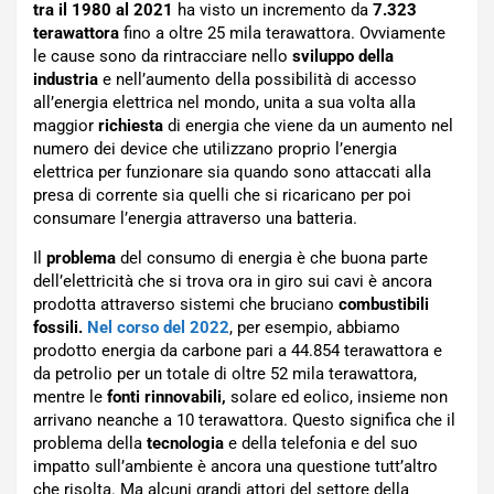
tra il 1980 al 2021
ha visto un incremento da
7.323
terawattora
fino a oltre 25 mila terawattora. Ovviamente
le cause sono da rintracciare nello
sviluppo della
industria
e nell’aumento della possibilità di accesso
all’energia elettrica nel mondo, unita a sua volta alla
maggior
richiesta
di energia che viene da un aumento nel
numero dei device che utilizzano proprio l’energia
elettrica per funzionare sia quando sono attaccati alla
presa di corrente sia quelli che si ricaricano per poi
consumare l’energia attraverso una batteria.
Il
problema
del consumo di energia è che buona parte
dell’elettricità che si trova ora in giro sui cavi è ancora
prodotta attraverso sistemi che bruciano
combustibili
fossili.
Nel corso del 2022
, per esempio, abbiamo
prodotto energia da carbone pari a 44.854 terawattora e
da petrolio per un totale di oltre 52 mila terawattora,
mentre le
fonti rinnovabili,
solare ed eolico, insieme non
arrivano neanche a 10 terawattora. Questo significa che il
problema della
tecnologia
e della telefonia e del suo
impatto sull’ambiente è ancora una questione tutt’altro
che risolta. Ma alcuni grandi attori del settore della