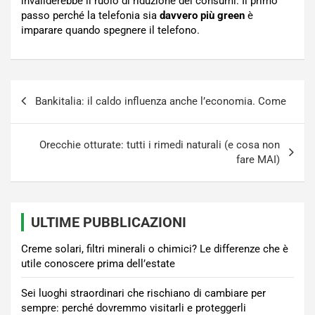
invaliderebbe il ruolo di riduzione dei consumi. Il primo
passo perché la telefonia sia
davvero più green
è
imparare quando spegnere il telefono.
Navigazione
Bankitalia: il caldo influenza anche l’economia. Come
articoli
Orecchie otturate: tutti i rimedi naturali (e cosa non
fare MAI)
ULTIME PUBBLICAZIONI
Creme solari, filtri minerali o chimici? Le differenze che è
utile conoscere prima dell’estate
Sei luoghi straordinari che rischiano di cambiare per
sempre: perché dovremmo visitarli e proteggerli