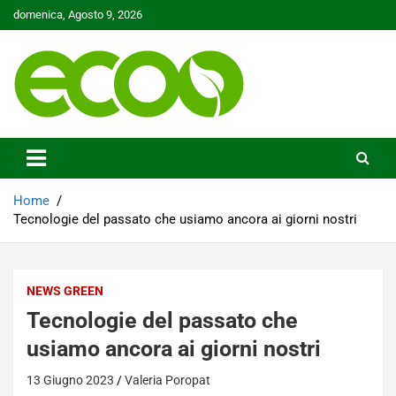
Skip
domenica, Agosto 9, 2026
to
content
Tutelare il nostro Pianeta è la nostra priorità
Ecoo.it
Home
Tecnologie del passato che usiamo ancora ai giorni nostri
NEWS GREEN
Tecnologie del passato che
usiamo ancora ai giorni nostri
13 Giugno 2023
Valeria Poropat