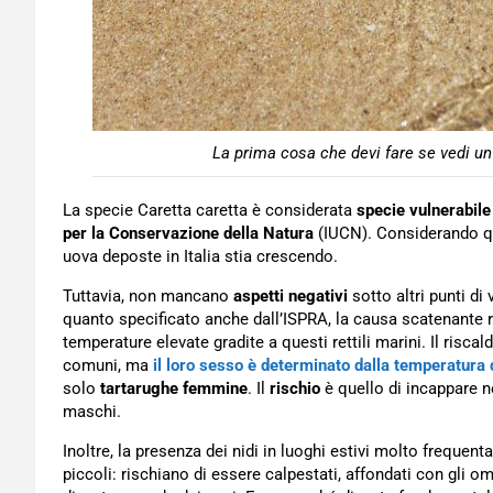
La prima cosa che devi fare se vedi un 
La specie Caretta caretta è considerata
specie vulnerabile
per la Conservazione della Natura
(IUCN). Considerando qu
uova deposte in Italia stia crescendo.
Tuttavia, non mancano
aspetti negativi
sotto altri punti di
quanto specificato anche dall’ISPRA, la causa scatenante 
temperature elevate gradite a questi rettili marini. Il ris
comuni, ma
il loro sesso è determinato dalla temperatura d
solo
tartarughe femmine
. Il
rischio
è quello di incappare n
maschi.
Inoltre, la presenza dei nidi in luoghi estivi molto frequent
piccoli: rischiano di essere calpestati, affondati con gli om