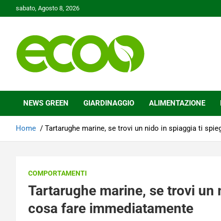
Skip
sabato, Agosto 8, 2026
to
content
Tutelare il nostro Pianeta è la nostra priorità
Ecoo.it
NEWS GREEN
GIARDINAGGIO
ALIMENTAZIONE
Home
Tartarughe marine, se trovi un nido in spiaggia ti s
COMPORTAMENTI
Tartarughe marine, se trovi un 
cosa fare immediatamente