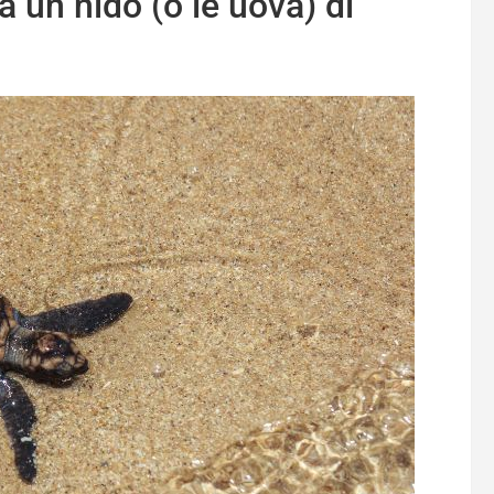
 un nido (o le uova) di