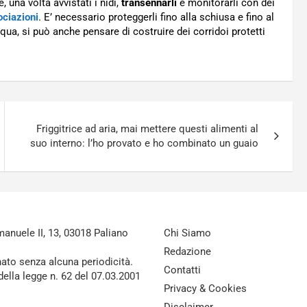
 una volta avvistati i nidi,
transennarli
e monitorarli con dei
ociazioni
. E’ necessario proteggerli fino alla schiusa e fino al
cqua, si può anche pensare di costruire dei corridoi protetti
Friggitrice ad aria, mai mettere questi alimenti al
suo interno: l’ho provato e ho combinato un guaio
nuele II, 13, 03018 Paliano
Chi Siamo
Redazione
nato senza alcuna periodicità.
Contatti
della legge n. 62 del 07.03.2001
Privacy & Cookies
Disclaimer