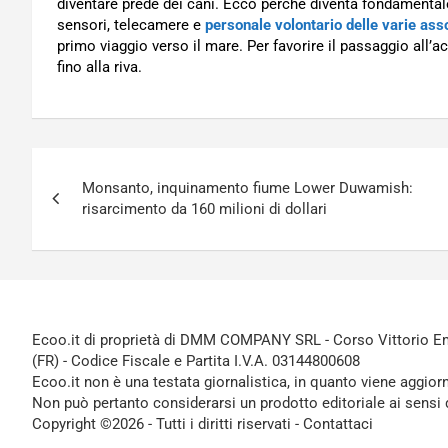
diventare prede dei cani. Ecco perché diventa fondamentale,
sensori, telecamere e
personale volontario delle varie ass
primo viaggio verso il mare. Per favorire il passaggio all’a
fino alla riva.
Navigazione
Monsanto, inquinamento fiume Lower Duwamish:
articoli
risarcimento da 160 milioni di dollari
Ecoo.it di proprietà di DMM COMPANY SRL - Corso Vittorio Ema
(FR) - Codice Fiscale e Partita I.V.A. 03144800608
Ecoo.it non è una testata giornalistica, in quanto viene aggior
Non può pertanto considerarsi un prodotto editoriale ai sensi 
Copyright ©2026 - Tutti i diritti riservati -
Contattaci