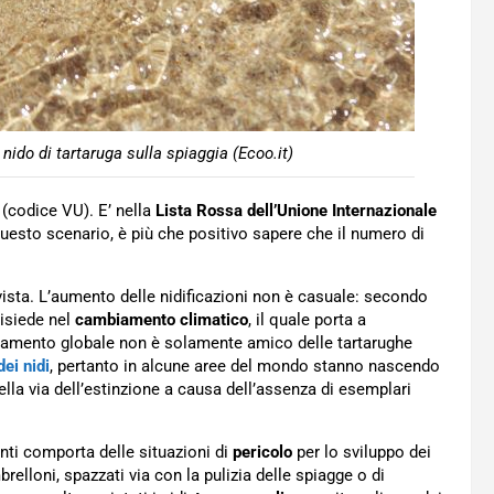
nido di tartaruga sulla spiaggia (Ecoo.it)
(codice VU). E’ nella
Lista Rossa dell’Unione Internazionale
esto scenario, è più che positivo sapere che il numero di
 vista. L’aumento delle nidificazioni non è casuale: secondo
risiede nel
cambiamento climatico
, il quale porta a
caldamento globale non è solamente amico delle tartarughe
ei nidi
, pertanto in alcune aree del mondo stanno nascendo
ella via dell’estinzione a causa dell’assenza di esemplari
anti comporta delle situazioni di
pericolo
per lo sviluppo dei
brelloni, spazzati via con la pulizia delle spiagge o di