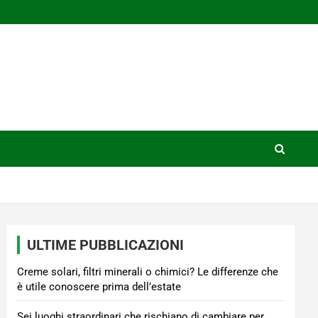
ULTIME PUBBLICAZIONI
Creme solari, filtri minerali o chimici? Le differenze che
è utile conoscere prima dell’estate
Sei luoghi straordinari che rischiano di cambiare per