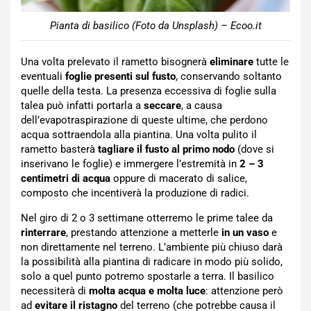
Pianta di basilico (Foto da Unsplash) – Ecoo.it
Una volta prelevato il rametto bisognerà
eliminare
tutte le
eventuali
foglie presenti sul fusto
, conservando soltanto
quelle della testa. La presenza eccessiva di foglie sulla
talea può infatti portarla a
seccare
, a causa
dell’evapotraspirazione di queste ultime, che perdono
acqua sottraendola alla piantina. Una volta pulito il
rametto basterà
tagliare il fusto al primo nodo
(dove si
inserivano le foglie) e immergere l’estremità in
2 – 3
centimetri di acqua
oppure di macerato di salice,
composto che incentiverà la produzione di radici.
Nel giro di 2 o 3 settimane otterremo le prime talee da
rinterrare
, prestando attenzione a metterle
in un vaso
e
non direttamente nel terreno. L’ambiente più chiuso darà
la possibilità alla piantina di radicare in modo più solido,
solo a quel punto potremo spostarle a terra. Il basilico
necessiterà di
molta acqua e molta luce
: attenzione però
ad
evitare il ristagno
del terreno (che potrebbe causa il