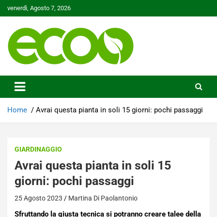
Skip
venerdì, Agosto 7, 2026
to
content
Tutelare il nostro Pianeta è la nostra priorità
Ecoo.it
Home
Avrai questa pianta in soli 15 giorni: pochi passaggi
GIARDINAGGIO
Avrai questa pianta in soli 15
giorni: pochi passaggi
25 Agosto 2023
Martina Di Paolantonio
Sfruttando la giusta tecnica si potranno creare talee della