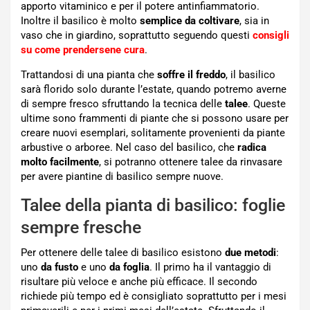
apporto vitaminico e per il potere antinfiammatorio.
Inoltre il basilico è molto
semplice da coltivare
, sia in
vaso che in giardino, soprattutto seguendo questi
consigli
su come prendersene cura
.
Trattandosi di una pianta che
soffre il freddo
, il basilico
sarà florido solo durante l’estate, quando potremo averne
di sempre fresco sfruttando la tecnica delle
talee
. Queste
ultime sono frammenti di piante che si possono usare per
creare nuovi esemplari, solitamente provenienti da piante
arbustive o arboree. Nel caso del basilico, che
radica
molto facilmente
, si potranno ottenere talee da rinvasare
per avere piantine di basilico sempre nuove.
Talee della pianta di basilico: foglie
sempre fresche
Per ottenere delle talee di basilico esistono
due metodi
:
uno
da fusto
e uno
da foglia
. Il primo ha il vantaggio di
risultare più veloce e anche più efficace. Il secondo
richiede più tempo ed è consigliato soprattutto per i mesi