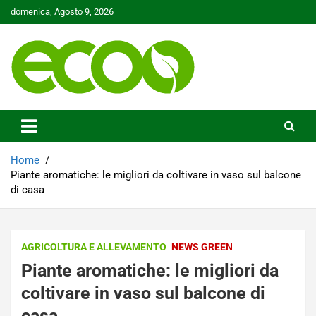
Skip
domenica, Agosto 9, 2026
to
content
Tutelare il nostro Pianeta è la nostra priorità
Ecoo.it
Home
Piante aromatiche: le migliori da coltivare in vaso sul balcone
di casa
AGRICOLTURA E ALLEVAMENTO
NEWS GREEN
Piante aromatiche: le migliori da
coltivare in vaso sul balcone di
casa