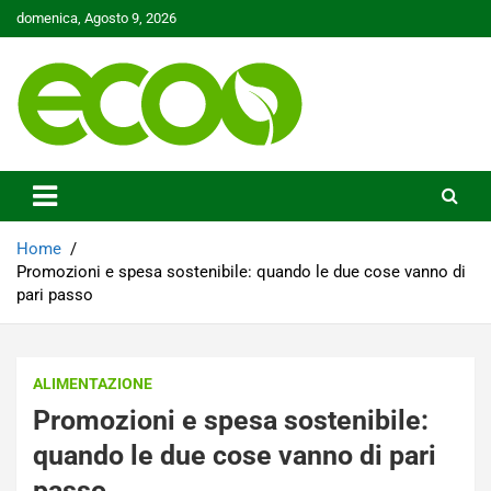
Skip
domenica, Agosto 9, 2026
to
content
Tutelare il nostro Pianeta è la nostra priorità
Ecoo.it
Home
Promozioni e spesa sostenibile: quando le due cose vanno di
pari passo
ALIMENTAZIONE
Promozioni e spesa sostenibile:
quando le due cose vanno di pari
passo