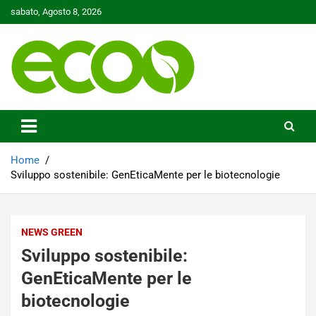
Skip
sabato, Agosto 8, 2026
to
content
Tutelare il nostro Pianeta è la nostra priorità
Ecoo.it
Home
Sviluppo sostenibile: GenEticaMente per le biotecnologie
NEWS GREEN
Sviluppo sostenibile:
GenEticaMente per le
biotecnologie