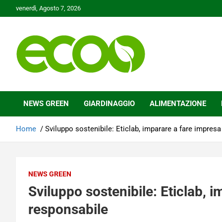
Skip
venerdì, Agosto 7, 2026
to
content
Tutelare il nostro Pianeta è la nostra priorità
Ecoo.it
NEWS GREEN
GIARDINAGGIO
ALIMENTAZIONE
Home
Sviluppo sostenibile: Eticlab, imparare a fare impres
NEWS GREEN
Sviluppo sostenibile: Eticlab, 
responsabile