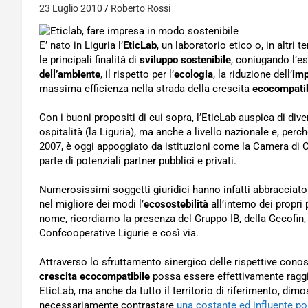
23 Luglio 2010
Roberto Rossi
E’ nato in Liguria l’
EticLab
, un laboratorio etico o, in altri 
le principali finalità di
sviluppo sostenibile
, coniugando l’e
dell’ambiente
, il rispetto per l’
ecologia
, la riduzione dell’
imp
massima efficienza nella strada della crescita
ecocompatib
Con i buoni propositi di cui sopra, l’EticLab auspica di div
ospitalità (la Liguria), ma anche a livello nazionale e, perc
2007, è oggi appoggiato da istituzioni come la Camera di
parte di potenziali partner pubblici e privati.
Numerosissimi soggetti giuridici hanno infatti abbracciato 
nel migliore dei modi l’
ecosostebilità
all’interno dei propri
nome, ricordiamo la presenza del Gruppo IB, della Gecofin,
Confcooperative Ligurie e così via.
Attraverso lo sfruttamento sinergico delle rispettive cono
crescita ecocompatibile
possa essere effettivamente raggi
EticLab, ma anche da tutto il territorio di riferimento, d
necessariamente contrastare
una costante ed influente po