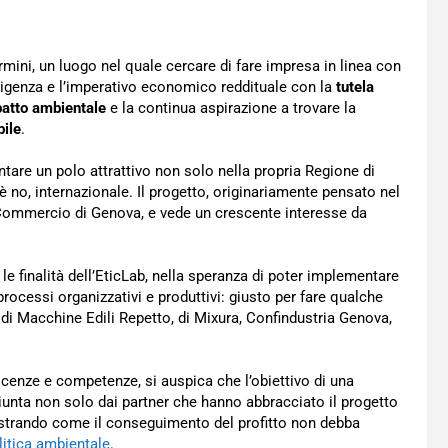
termini, un luogo nel quale cercare di fare impresa in linea con
sigenza e l’imperativo economico reddituale con la
tutela
atto ambientale
e la continua aspirazione a trovare la
ile
.
entare un polo attrattivo non solo nella propria Regione di
hè no, internazionale. Il progetto, originariamente pensato nel
 Commercio di Genova, e vede un crescente interesse da
le finalità dell’EticLab, nella speranza di poter implementare
 processi organizzativi e produttivi: giusto per fare qualche
 di Macchine Edili Repetto, di Mixura, Confindustria Genova,
scenze e competenze, si auspica che l’obiettivo di una
unta non solo dai partner che hanno abbracciato il progetto
imostrando come il conseguimento del profitto non debba
litica ambientale
.