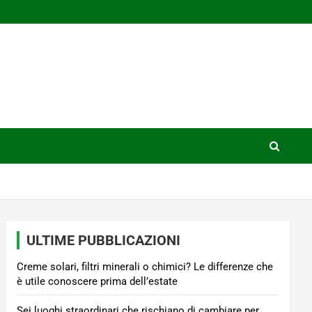
ULTIME PUBBLICAZIONI
Creme solari, filtri minerali o chimici? Le differenze che
è utile conoscere prima dell’estate
Sei luoghi straordinari che rischiano di cambiare per