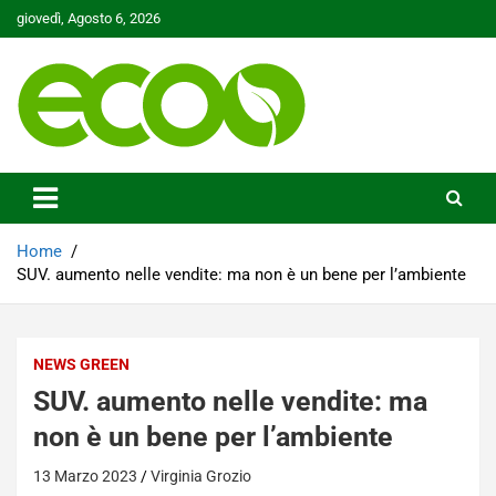
Skip
giovedì, Agosto 6, 2026
to
content
Tutelare il nostro Pianeta è la nostra priorità
Ecoo.it
Home
SUV. aumento nelle vendite: ma non è un bene per l’ambiente
NEWS GREEN
SUV. aumento nelle vendite: ma
non è un bene per l’ambiente
13 Marzo 2023
Virginia Grozio