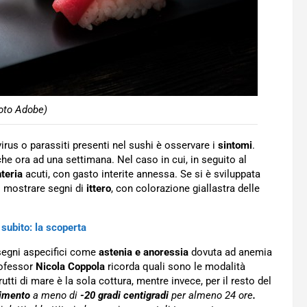
oto Adobe)
virus o parassiti presenti nel sushi è osservare i
sintomi
.
che ora ad una settimana. Nel caso in cui, in seguito al
teria
acuti, con gasto interite annessa. Se si è sviluppata
uò mostrare segni di
ittero
, con colorazione giallastra delle
 subito: la scoperta
i segni aspecifici come
astenia e anoressia
dovuta ad anemia
rofessor
Nicola Coppola
ricorda quali sono le modalità
utti di mare è la sola cottura, mentre invece, per il resto del
timento
a meno di
-20 gradi centigradi
per almeno 24 ore
.