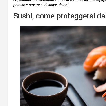
l’Opistorkis,
che contamina pesci di acqua dolce, e il
Diphy
persico e crostacei di acqua dolce”
.
Sushi, come proteggersi dall