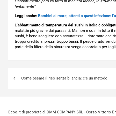
L’abbattimento però va fatto in maniera idonea, in strument
lentamente”
.
Leggi anche:
Bambini al mare, attenti a quest’infezione: l’
L’
abbattimento di temperatura del sushi
in Italia è
obbligat
malattie più gravi e dai parassiti. Ma non è così in tutto il 
sushi, è bene scegliere con accuratezza il ristorante che ris
troppo credito ai
prezzi troppo bassi
. Il pesce crudo vend
parte della filiera della sicurezza venga accorciata per tagli
Navigazione
Come pesare il riso senza bilancia: c’è un metodo
articoli
Ecoo.it di proprietà di DMM COMPANY SRL - Corso Vittorio Ema