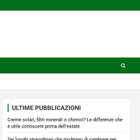
ULTIME PUBBLICAZIONI
Creme solari, filtri minerali o chimici? Le differenze che
è utile conoscere prima dell’estate
Sei luoghi straordinari che rischiano di cambiare per