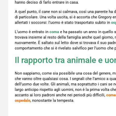
hanno deciso di farlo entrare in casa.
A quel punto, il cane non si calmava, così una parente ha 
di particolare. Una volta uscita, si è accorta che Gregory e
allertati i soccorsi: l’uomo è stato trasportato subito in
os
L’uomo è entrato in
coma
e ha passato un anno in quello st
trovava insieme al resto della famiglia anche quel giorno,
nuovamente. È saltato sul letto dove si trovava il suo pad
comportamento che si è rivelato salvifico per l’uomo che p
Il rapporto tra animale e u
Non sappiamo, come sia possibile una cosa del genere, ma 
che vanno oltre qualsiasi cosa. I segnali che l’amico a q
dell’uomo due volte. Gli animali, ma soprattutto i cani s
largo anticipo rispetto agli uomini, non è la prima volta c
accanto ai loro padroni anche nei periodi più difficili,
come 
ospedale
, nonostante la tempesta.