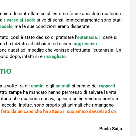
deciso di controllare se all’esterno fosse accaduto qualcosa
ra
riverso
al suolo
privo di sensi, immediatamente sono stati
pedale
, ma le sue condizioni erano disperate.
ato, così è stato deciso di praticare l’
eutanasia
. Il cane si
 ma ha iniziato ad abbaiare ed essere
aggressivo
rone quasi ad impedire che venisse effettuata l’eutanasia. Un
oco dopo, infatti si è
risvegliato
.
omo
a volte fra gli
uomini
e gli
animali
si creano dei
rapporti
uattro zampe ha mandato hanno permesso di salvare la vita
e notano che qualcosa non va, spesso se ne rendono conto in
he accade. Inoltre, sono proprio gli animali che rimangono
fatto da un cane che ha atteso il suo amico davanti ad un
Paola Saija