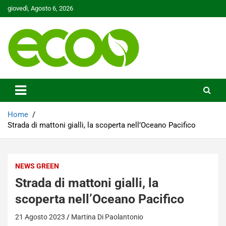
Skip
giovedì, Agosto 6, 2026
to
content
Tutelare il nostro Pianeta è la nostra priorità
Ecoo.it
Home
Strada di mattoni gialli, la scoperta nell’Oceano Pacifico
NEWS GREEN
Strada di mattoni gialli, la
scoperta nell’Oceano Pacifico
21 Agosto 2023
Martina Di Paolantonio