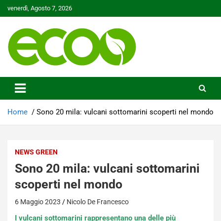
Skip
venerdì, Agosto 7, 2026
to
content
Tutelare il nostro Pianeta è la nostra priorità
Ecoo.it
Home
Sono 20 mila: vulcani sottomarini scoperti nel mondo
NEWS GREEN
Sono 20 mila: vulcani sottomarini
scoperti nel mondo
6 Maggio 2023
Nicolo De Francesco
I vulcani sottomarini rappresentano una delle più