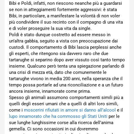
Bibi e Poldi, infatti, non riescono neanche più a guardarsi
se non in atteggiamenti fortemente aggressivi: è stata
Bibi, in particolare, a manifestare la volontà di non voler
più condividere il suo recinto con il compagno di una vita
e di voler proseguire la sua vita da single.
Poldi è stato dunque costretto ad essere messo in
un’altra gabbia, seguito a vista con preoccupazione dai
custodi. Il comportamento di Bibi lascia perplessi anche
gli esperti, che ritengono sia davvero raro che due
tartarughe si separino dopo aver vissuto così tanto tempo
insieme. Qualcuno però tenta una spiegazione parlando di
una crisi di mezza età, dato che comunemente le
tartarughe vivono in media 200 anni, nella speranza che il
tempo possa portarle ad una riconciliazione e a un futuro
ancora insieme, innamorate come prima.
Spesso gli animali assumono comportamenti simili più a
quelli degli esseri umani che a quelli di altri loro simili,
come i
moscerini rifiutati in amore si danno all’alcool
e il
lupo innamorato che ha commosso gli Stati Uniti
per le
sue lunghe lunghissime corse alla ricerca dell’anima
gemella. Ci sono occasioni in cui dovremmo