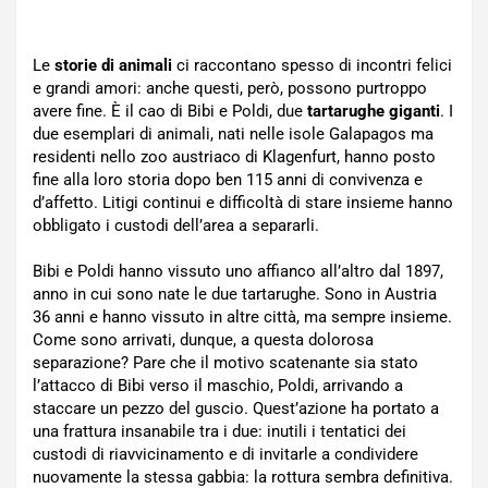
Le
storie di animali
ci raccontano spesso di incontri felici
e grandi amori: anche questi, però, possono purtroppo
avere fine. È il cao di Bibi e Poldi, due
tartarughe giganti
. I
due esemplari di animali, nati nelle isole Galapagos ma
residenti nello zoo austriaco di Klagenfurt, hanno posto
fine alla loro storia dopo ben 115 anni di convivenza e
d’affetto. Litigi continui e difficoltà di stare insieme hanno
obbligato i custodi dell’area a separarli.
Bibi e Poldi hanno vissuto uno affianco all’altro dal 1897,
anno in cui sono nate le due tartarughe. Sono in Austria
36 anni e hanno vissuto in altre città, ma sempre insieme.
Come sono arrivati, dunque, a questa dolorosa
separazione? Pare che il motivo scatenante sia stato
l’attacco di Bibi verso il maschio, Poldi, arrivando a
staccare un pezzo del guscio. Quest’azione ha portato a
una frattura insanabile tra i due: inutili i tentatici dei
custodi di riavvicinamento e di invitarle a condividere
nuovamente la stessa gabbia: la rottura sembra definitiva.