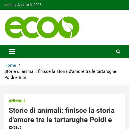
Skip
sabato, Agosto 8, 2026
to
content
Tutelare il nostro Pianeta è la nostra priorità
Ecoo.it
Home
Storie di animali: finisce la storia d'amore tra le tartarughe
Poldi e Bibi
ANIMALI
Storie di animali: finisce la storia
d'amore tra le tartarughe Poldi e
Bibi