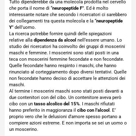
Tutto dipenderebbe da una molecola prodotta nel cervello
che porta il nome di “
neuropeptide F
”. Ed è molto
interessante notare che secondo i ricercatori ci sarebbero
dei collegamenti tra questa molecola e la “
neuropeptide
Y
” dell’uomo.
La ricerca potrebbe fornire quindi delle spiegazioni
relative alla
dipendenza da alcool
nell’essere umano. Lo
studio dei ricercatori ha coinvolto dei gruppi di moscerini
maschi e femmine. I moscerini sono stati posti in una
teca con moscerini femmine fecondate e non fecondate.
Quelle fecondate hanno respinto i maschi, che hanno
rinunciato al corteggiamento dopo diversi tentativi. Quelle
non fecondate hanno deciso di accettare le attenzioni dei
maschi.
Al termine i moscerini maschi sono stati posti davanti a
due contenitori con del cibo. Un contenitore aveva però
cibo con un
tasso alcolico del 15%
. I maschi rifiutati
hanno preferito in maggioranza il
cibo con l’alcool
. E’
proprio vero che le delusioni d’amore spesso portano a
compiere azioni estreme. E non importa se sei un uomo o
un moscerino.