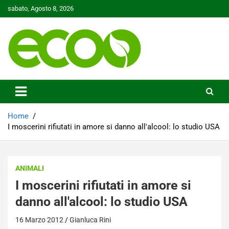
Skip
sabato, Agosto 8, 2026
to
content
Tutelare il nostro Pianeta è la nostra priorità
Ecoo.it
Home
I moscerini rifiutati in amore si danno all'alcool: lo studio USA
ANIMALI
I moscerini rifiutati in amore si
danno all'alcool: lo studio USA
16 Marzo 2012
Gianluca Rini