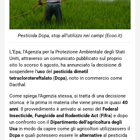
Pesticida Dcpa, stop all’utilizzo nei campi (Ecoo.it)
L’Epa, l’Agenzia per la Protezione Ambientale degli Stati
Uniti, attraverso un comunicato pubblicato sul proprio
sito lo scorso 6 agosto, ha annunciato la decisione di
sospendere l’
uso
del
pesticida
dimetil
tetraclorotereftalato
(
Dcpa
), noto in commercio come
Dacthal.
Come spiega l’Agenzia stessa, si tratta di una decisione
storica: è la prima in materia che viene presa in quasi
40
anni
. Il provvedimento è arrivato ai sensi del
Federal
Insecticide, Fungicide and Rodenticide Act
(
Fifra
) e dopo
un confronto con il
Dipartimento dell’agricoltura degli
Usa
in modo da capire come gli agricoltori utilizzassero il
Dcpa
e quali potessero essere le
alternative
al pesticida