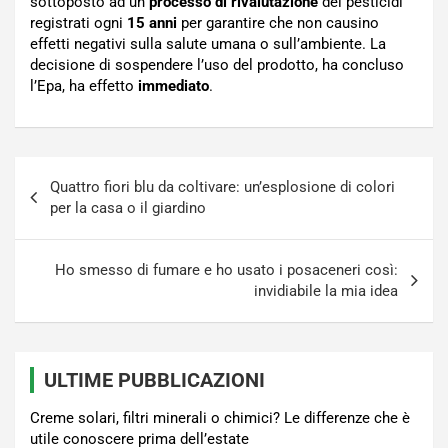
sottoposto ad un
processo di rivalutazione
dei pesticidi
registrati ogni
15 anni
per garantire che non causino
effetti negativi sulla salute umana o sull’ambiente. La
decisione di sospendere l’uso del prodotto, ha concluso
l’Epa, ha effetto
immediato
.
Navigazione
Quattro fiori blu da coltivare: un’esplosione di colori
articoli
per la casa o il giardino
Ho smesso di fumare e ho usato i posaceneri così:
invidiabile la mia idea
ULTIME PUBBLICAZIONI
Creme solari, filtri minerali o chimici? Le differenze che è
utile conoscere prima dell’estate