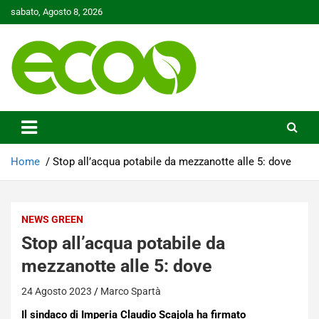
Skip
sabato, Agosto 8, 2026
to
content
Tutelare il nostro Pianeta è la nostra priorità
Ecoo.it
Home
Stop all’acqua potabile da mezzanotte alle 5: dove
NEWS GREEN
Stop all’acqua potabile da
mezzanotte alle 5: dove
24 Agosto 2023
Marco Spartà
Il sindaco di Imperia Claudio Scajola ha firmato