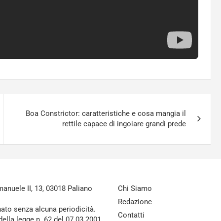
Boa Constrictor: caratteristiche e cosa mangia il
rettile capace di ingoiare grandi prede
nuele II, 13, 03018 Paliano
Chi Siamo
Redazione
nato senza alcuna periodicità.
Contatti
della legge n. 62 del 07.03.2001