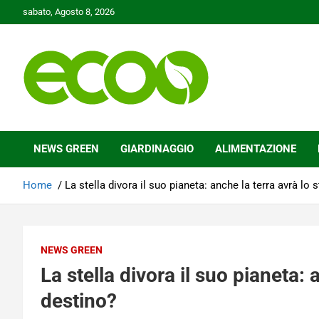
Skip
sabato, Agosto 8, 2026
to
content
Tutelare il nostro Pianeta è la nostra priorità
Ecoo.it
NEWS GREEN
GIARDINAGGIO
ALIMENTAZIONE
Home
La stella divora il suo pianeta: anche la terra avrà lo
NEWS GREEN
La stella divora il suo pianeta: 
destino?