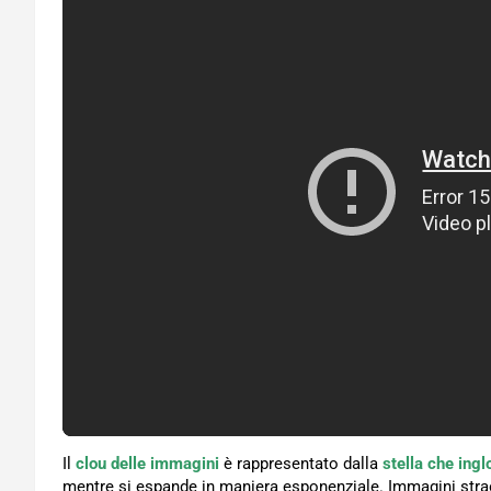
Il
clou delle immagini
è rappresentato dalla
stella che inglo
mentre si espande in maniera esponenziale. Immagini straord