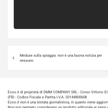
Navigazione
Meduse sulla spiaggia: non è una buona notizia per
articoli
nessuno
Ecoo.it di proprietà di DMM COMPANY SRL - Corso Vittorio Ema
(FR) - Codice Fiscale e Partita I.V.A. 03144800608
Ecoo.it non è una testata giornalistica, in quanto viene aggior
Non può pertanto considerarsi un prodotto editoriale ai sensi 