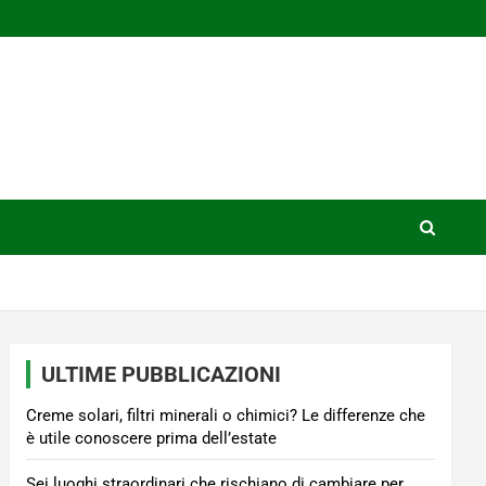
ULTIME PUBBLICAZIONI
Creme solari, filtri minerali o chimici? Le differenze che
è utile conoscere prima dell’estate
Sei luoghi straordinari che rischiano di cambiare per