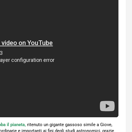
ba il pianeta,
ritenuto un gigante gassoso simile a Giove,
inarie e importanti ai fini degli studi astronomici, grazie