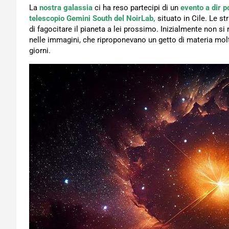
La
nostra galassia
ci ha reso partecipi di un
evento a dir p
telescopio Gemini South del NoirLab,
situato in Cile. Le s
di fagocitare il pianeta a lei prossimo. Inizialmente non 
nelle immagini, che riproponevano un getto di materia molt
giorni.