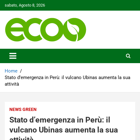
Skip
sabato, Agosto 8, 2026
to
content
Tutelare il nostro Pianeta è la nostra priorità
Ecoo.it
Home
Stato d’emergenza in Perù: il vulcano Ubinas aumenta la sua
attività
NEWS GREEN
Stato d’emergenza in Perù: il
vulcano Ubinas aumenta la sua
attività