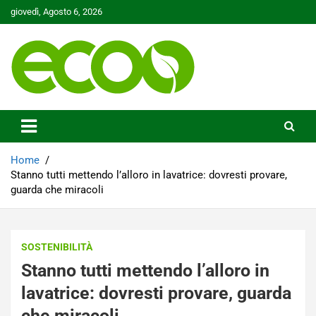
Skip
giovedì, Agosto 6, 2026
to
content
Tutelare il nostro Pianeta è la nostra priorità
Ecoo.it
Home
Stanno tutti mettendo l’alloro in lavatrice: dovresti provare,
guarda che miracoli
SOSTENIBILITÀ
Stanno tutti mettendo l’alloro in
lavatrice: dovresti provare, guarda
che miracoli