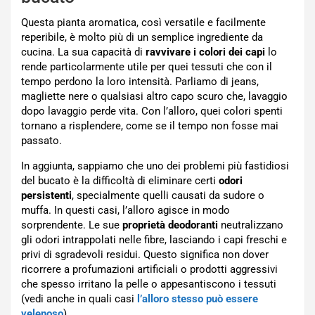
Questa pianta aromatica, così versatile e facilmente
reperibile, è molto più di un semplice ingrediente da
cucina. La sua capacità di
ravvivare i colori dei capi
lo
rende particolarmente utile per quei tessuti che con il
tempo perdono la loro intensità. Parliamo di jeans,
magliette nere o qualsiasi altro capo scuro che, lavaggio
dopo lavaggio perde vita. Con l’alloro, quei colori spenti
tornano a risplendere, come se il tempo non fosse mai
passato.
In aggiunta, sappiamo che uno dei problemi più fastidiosi
del bucato è la difficoltà di eliminare certi
odori
persistenti
, specialmente quelli causati da sudore o
muffa. In questi casi, l’alloro agisce in modo
sorprendente. Le sue
proprietà deodoranti
neutralizzano
gli odori intrappolati nelle fibre, lasciando i capi freschi e
privi di sgradevoli residui. Questo significa non dover
ricorrere a profumazioni artificiali o prodotti aggressivi
che spesso irritano la pelle o appesantiscono i tessuti
(vedi anche in quali casi
l’alloro stesso può essere
velenoso
).