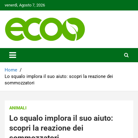
Skip
venerdì, Agosto 7, 2026
to
content
Tutelare il nostro Pianeta è la nostra priorità
Ecoo.it
Home
Lo squalo implora il suo aiuto: scopri la reazione dei
sommozzatori
ANIMALI
Lo squalo implora il suo aiuto:
scopri la reazione dei
sommozzatori