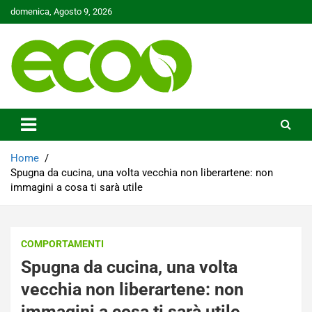
Skip
domenica, Agosto 9, 2026
to
content
Tutelare il nostro Pianeta è la nostra priorità
Ecoo.it
Home
Spugna da cucina, una volta vecchia non liberartene: non
immagini a cosa ti sarà utile
COMPORTAMENTI
Spugna da cucina, una volta
vecchia non liberartene: non
immagini a cosa ti sarà utile