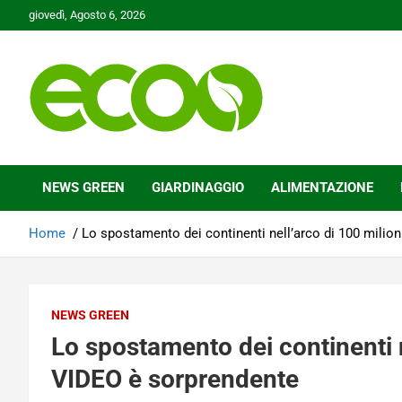
Skip
giovedì, Agosto 6, 2026
to
content
Tutelare il nostro Pianeta è la nostra priorità
Ecoo.it
NEWS GREEN
GIARDINAGGIO
ALIMENTAZIONE
Home
Lo spostamento dei continenti nell’arco di 100 milioni
NEWS GREEN
Lo spostamento dei continenti ne
VIDEO è sorprendente