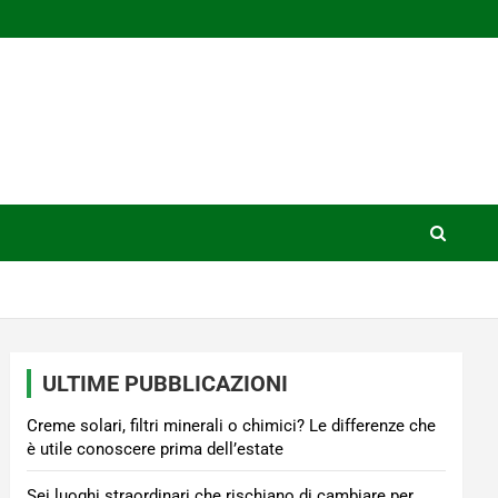
ULTIME PUBBLICAZIONI
Creme solari, filtri minerali o chimici? Le differenze che
è utile conoscere prima dell’estate
Sei luoghi straordinari che rischiano di cambiare per