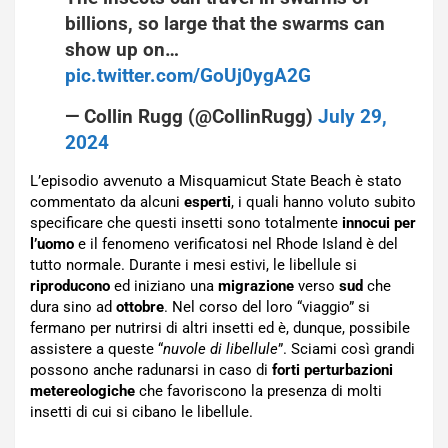
billions, so large that the swarms can
show up on…
pic.twitter.com/GoUj0ygA2G
— Collin Rugg (@CollinRugg)
July 29,
2024
L’episodio avvenuto a Misquamicut State Beach è stato
commentato da alcuni
esperti
, i quali hanno voluto subito
specificare che questi insetti sono totalmente
innocui
per
l’uomo
e il fenomeno verificatosi nel Rhode Island è del
tutto normale. Durante i mesi estivi, le libellule si
riproducono
ed iniziano una
migrazione
verso
sud
che
dura sino ad
ottobre
. Nel corso del loro “viaggio” si
fermano per nutrirsi di altri insetti ed è, dunque, possibile
assistere a queste “
nuvole di libellule
”. Sciami così grandi
possono anche radunarsi in caso di
forti
perturbazioni
metereologiche
che favoriscono la presenza di molti
insetti di cui si cibano le libellule.