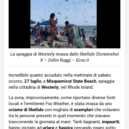
La spiaggia di Westerly invasa dalle libellule (Screenshot
X – Collin Rugg) – Ecoo.it
Incredibile quanto accaduto nella mattinata di sabato
scorso,
27 luglio
, a
Misquamicut State Beach
, spiaggia
nella cittadina di
Westerly
, nel Rhode Island.
La zona, improvvisamente, come riportano diverse fonti
locali e l’emittente
Fox Weather
, è stata invasa da uno
sciame di libellule
con migliaia di
esemplari
che volavano
tra le persone presenti in quel momento che stavano
trascorrendo la giornata al mare. Tanti bagnanti,
impauriti
,
hanno iniziato ad
urlare
e
fuggire
cercando riparo sotto