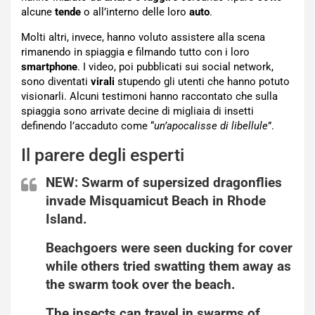
alcune
tende
o all’interno delle loro
auto
.
Molti altri, invece, hanno voluto assistere alla scena
rimanendo in spiaggia e filmando tutto con i loro
smartphone
. I video, poi pubblicati sui social network,
sono diventati
virali
stupendo gli utenti che hanno potuto
visionarli. Alcuni testimoni hanno raccontato che sulla
spiaggia sono arrivate decine di migliaia di insetti
definendo l’accaduto come “
un’apocalisse di libellule
”.
Il parere degli esperti
NEW: Swarm of supersized dragonflies
invade Misquamicut Beach in Rhode
Island.
Beachgoers were seen ducking for cover
while others tried swatting them away as
the swarm took over the beach.
The insects can travel in swarms of