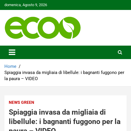
Skip
domenica, Agosto 9, 2026
to
content
Tutelare il nostro Pianeta è la nostra priorità
Ecoo.it
Home
Spiaggia invasa da migliaia di libellule: i bagnanti fuggono per
la paura – VIDEO
NEWS GREEN
Spiaggia invasa da migliaia di
libellule: i bagnanti fuggono per la
paura – VIDEO