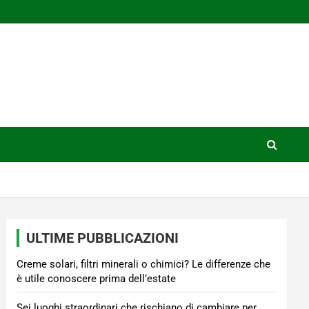
ULTIME PUBBLICAZIONI
Creme solari, filtri minerali o chimici? Le differenze che
è utile conoscere prima dell’estate
Sei luoghi straordinari che rischiano di cambiare per