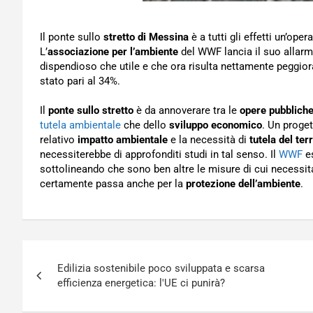
Il ponte sullo
stretto di Messina
è a tutti gli effetti un’oper
L’
associazione per l’ambiente
del WWF lancia il suo allar
dispendioso che utile e che ora risulta nettamente peggior
stato pari al 34%.
Il
ponte sullo stretto
è da annoverare tra le
opere pubblich
tutela ambientale
che dello
sviluppo economico
. Un proge
relativo
impatto ambientale
e la necessità di
tutela del terr
necessiterebbe di approfonditi studi in tal senso. Il
WWF
es
sottolineando che sono ben altre le misure di cui necessit
certamente passa anche per la
protezione dell’ambiente
.
Navigazione
Edilizia sostenibile poco sviluppata e scarsa
articoli
efficienza energetica: l'UE ci punirà?