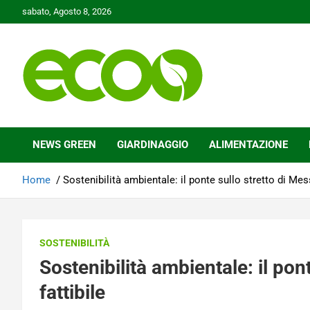
Skip
sabato, Agosto 8, 2026
to
content
Tutelare il nostro Pianeta è la nostra priorità
Ecoo.it
NEWS GREEN
GIARDINAGGIO
ALIMENTAZIONE
Home
Sostenibilità ambientale: il ponte sullo stretto di Mes
SOSTENIBILITÀ
Sostenibilità ambientale: il pon
fattibile