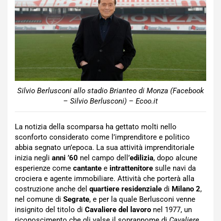
Silvio Berlusconi allo stadio Brianteo di Monza (Facebook
– Silvio Berlusconi) – Ecoo.it
La notizia della scomparsa ha gettato molti nello
sconforto considerato come l’imprenditore e politico
abbia segnato un’epoca. La sua attività imprenditoriale
inizia negli
anni ’60
nel campo dell’
edilizia
, dopo alcune
esperienze come
cantante
e
intrattenitore
sulle navi da
crociera e agente immobiliare. Attività che porterà alla
costruzione anche del
quartiere residenziale
di
Milano 2
,
nel comune di
Segrate
, e per la quale Berlusconi venne
insignito del titolo di
Cavaliere del lavoro
nel 1977, un
riconoscimento che gli valse il soprannome di
Cavaliere