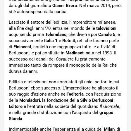
datogli dal giornalista
Gianni Brera
.
Nel marzo 2014, però,
si è autosospeso dalla carica.
Lasciato il settore dell’edilizia, l’imprenditore milanese,
alla fine degli anni ’70, entra nel mondo delle
televisioni
acquisendo prima
Telemilano
, che diverrà poi
Canale 5
, e
successivamente
Italia 1
e
Rete 4
, reti che faranno parte
di
Fininvest
, società che raggruppava tutte le attività di
Berlusconi, e poi confluite in
Mediaset
, nata nel 1993. Il
successo dei canali del
Cavaliere
fu praticamente
immediato tanto da rompere il monopolio della Rai che
durava da anni.
Edilizia e televisioni non sono stati gli unici settori in cui
Berlusconi ebbe successo. L’imprenditore ha allargato il
suo raggio d’azione anche nell’
editoria
, con l’acquisizione
della
Mondadori
, la fondazione della
Silvio Berlusconi
Editore
e l’entrata nella società del quotidiano
Il Giornale
,
e nella grande distribuzione con l’acquisto del
gruppo
Standa
.
Indimenticabile anche l’esperienza alla guida del
Milan
, di