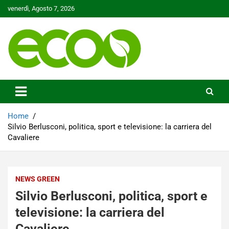
Skip
venerdì, Agosto 7, 2026
to
content
Tutelare il nostro Pianeta è la nostra priorità
Ecoo.it
Home
Silvio Berlusconi, politica, sport e televisione: la carriera del
Cavaliere
NEWS GREEN
Silvio Berlusconi, politica, sport e
televisione: la carriera del
Cavaliere