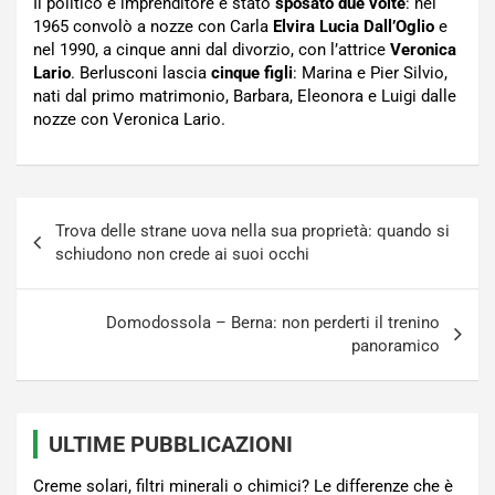
Il politico e imprenditore è stato
sposato due volte
: nel
1965 convolò a nozze con Carla
Elvira Lucia Dall’Oglio
e
nel 1990, a cinque anni dal divorzio, con l’attrice
Veronica
Lario
. Berlusconi lascia
cinque figli
: Marina e Pier Silvio,
nati dal primo matrimonio, Barbara, Eleonora e Luigi dalle
nozze con Veronica Lario.
Navigazione
Trova delle strane uova nella sua proprietà: quando si
articoli
schiudono non crede ai suoi occhi
Domodossola – Berna: non perderti il trenino
panoramico
ULTIME PUBBLICAZIONI
Creme solari, filtri minerali o chimici? Le differenze che è