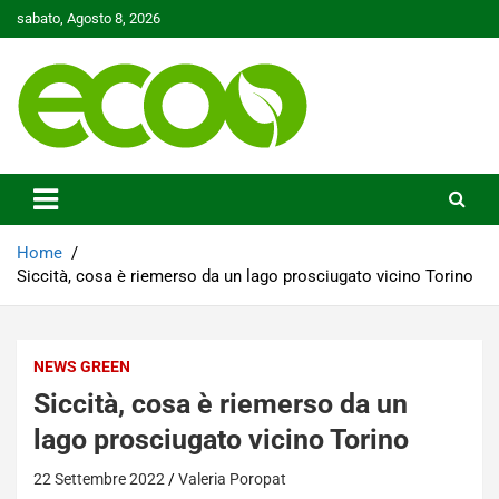
Skip
sabato, Agosto 8, 2026
to
content
Tutelare il nostro Pianeta è la nostra priorità
Ecoo.it
Home
Siccità, cosa è riemerso da un lago prosciugato vicino Torino
NEWS GREEN
Siccità, cosa è riemerso da un
lago prosciugato vicino Torino
22 Settembre 2022
Valeria Poropat