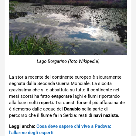
Lago Borgarino (foto Wikipedia)
La storia recente del continente europeo è sicuramente
segnata dalla Seconda Guerra Mondiale. La siccità
gravissima che si è abbattuta su tutto il continente nei
mesi scorsi ha fatto
evaporare
laghi e fiumi riportando
alla luce molti
reperti.
Tra questi forse il più affascinante
è riemerso dalle acque del
Danubio
nella parte di
percorso che il fiume fa in Serbia: resti di
navi naziste.
Leggi anche:
Cosa deve sapere chi vive a Padova:
l’allarme degli esperti