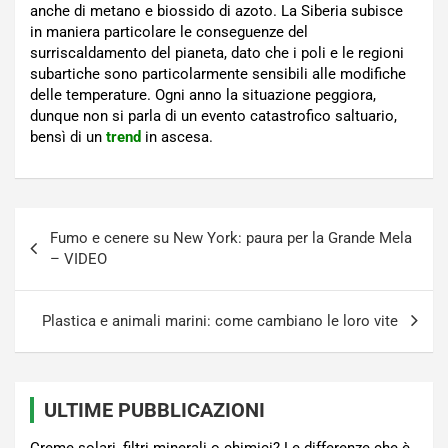
anche di metano e biossido di azoto. La Siberia subisce
in maniera particolare le conseguenze del
surriscaldamento del pianeta, dato che i poli e le regioni
subartiche sono particolarmente sensibili alle modifiche
delle temperature. Ogni anno la situazione peggiora,
dunque non si parla di un evento catastrofico saltuario,
bensì di un
trend
in ascesa.
Navigazione
Fumo e cenere su New York: paura per la Grande Mela
articoli
– VIDEO
Plastica e animali marini: come cambiano le loro vite
ULTIME PUBBLICAZIONI
Creme solari, filtri minerali o chimici? Le differenze che è