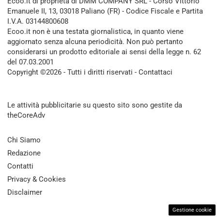
Ecoo.it di proprietà di DMM COMPANY SRL - Corso Vittorio
Emanuele II, 13, 03018 Paliano (FR) - Codice Fiscale e Partita
I.V.A. 03144800608
Ecoo.it non è una testata giornalistica, in quanto viene
aggiornato senza alcuna periodicità. Non può pertanto
considerarsi un prodotto editoriale ai sensi della legge n. 62
del 07.03.2001
Copyright ©2026 - Tutti i diritti riservati -
Contattaci
Le attività pubblicitarie su questo sito sono gestite da
theCoreAdv
Chi Siamo
Redazione
Contatti
Privacy & Cookies
Disclaimer
Gestione cookie