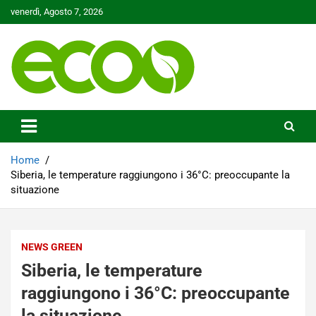
Skip
venerdì, Agosto 7, 2026
to
content
Tutelare il nostro Pianeta è la nostra priorità
Ecoo.it
Home
Siberia, le temperature raggiungono i 36°C: preoccupante la
situazione
NEWS GREEN
Siberia, le temperature
raggiungono i 36°C: preoccupante
la situazione