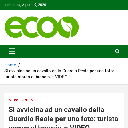
Skip
domenica, Agosto 9, 2026
to
content
Tutelare il nostro Pianeta è la nostra priorità
Ecoo.it
Home
Si avvicina ad un cavallo della Guardia Reale per una foto:
turista morsa al braccio – VIDEO
NEWS GREEN
Si avvicina ad un cavallo della
Guardia Reale per una foto: turista
morsa al braccio – VIDEO