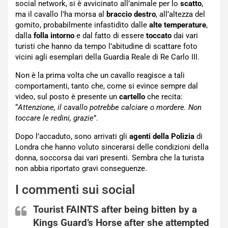
social network, si è avvicinato all’animale per lo
scatto
,
ma il cavallo l’ha morsa al
braccio destro
, all’altezza del
gomito, probabilmente infastidito dalle
alte
temperature
,
dalla
folla intorno
e dal fatto di essere
toccato
dai vari
turisti che hanno da tempo l’abitudine di scattare foto
vicini agli esemplari della Guardia Reale di Re Carlo III.
Non è la prima volta che un cavallo reagisce a tali
comportamenti, tanto che, come si evince sempre dal
video, sul posto è presente un
cartello
che recita:
“
Attenzione, il cavallo potrebbe calciare o mordere. Non
toccare le redini, grazie
”.
Dopo l’accaduto, sono arrivati gli
agenti della Polizia
di
Londra che hanno voluto sincerarsi delle condizioni della
donna, soccorsa dai vari presenti. Sembra che la turista
non abbia riportato gravi conseguenze.
I commenti sui social
Tourist FAINTS after being bitten by a
Kings Guard’s Horse after she attempted