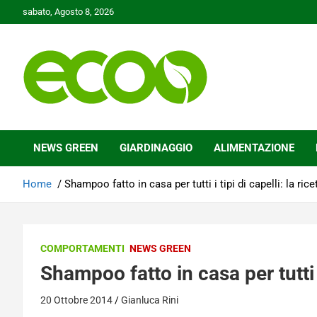
Skip
sabato, Agosto 8, 2026
to
content
Tutelare il nostro Pianeta è la nostra priorità
Ecoo.it
NEWS GREEN
GIARDINAGGIO
ALIMENTAZIONE
Home
Shampoo fatto in casa per tutti i tipi di capelli: la rice
COMPORTAMENTI
NEWS GREEN
Shampoo fatto in casa per tutti i 
20 Ottobre 2014
Gianluca Rini