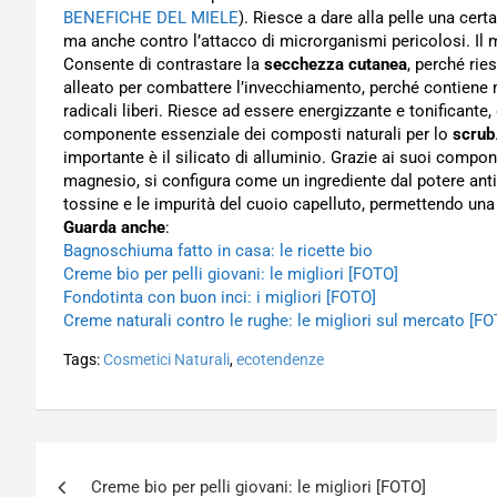
BENEFICHE DEL MIELE
). Riesce a dare alla pelle una cert
ma anche contro l’attacco di microrganismi pericolosi. Il mi
Consente di contrastare la
secchezza cutanea
, perché rie
alleato per combattere l’invecchiamento, perché contiene m
radicali liberi. Riesce ad essere energizzante e tonificante
componente essenziale dei composti naturali per lo
scrub
importante è il silicato di alluminio. Grazie ai suoi component
magnesio, si configura come un ingrediente dal potere anti
tossine e le impurità del cuoio capelluto, permettendo una 
Guarda anche
:
Bagnoschiuma fatto in casa: le ricette bio
Creme bio per pelli giovani: le migliori [FOTO]
Fondotinta con buon inci: i migliori [FOTO]
Creme naturali contro le rughe: le migliori sul mercato [F
Tags:
Cosmetici Naturali
,
ecotendenze
Navigazione
Creme bio per pelli giovani: le migliori [FOTO]