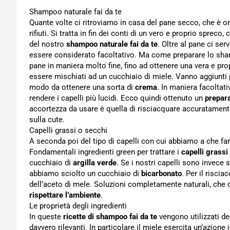
Shampoo naturale fai da te
Quante volte ci ritroviamo in casa del pane secco, che è or
rifiuti. Si tratta in fin dei conti di un vero e proprio spre
del nostro
shampoo naturale fai da te
. Oltre al pane ci se
essere considerato facoltativo. Ma come preparare lo sham
pane in maniera molto fine, fino ad ottenere una vera e pr
essere mischiati ad un cucchiaio di miele. Vanno aggiunti p
modo da ottenere una sorta di
crema
. In maniera facoltat
rendere i capelli più lucidi. Ecco quindi ottenuto un
prepar
accortezza da usare è quella di risciacquare accuratamente
sulla cute.
Capelli grassi o secchi
A seconda poi del tipo di capelli con cui abbiamo a che fare
Fondamentali ingredienti green per trattare i
capelli grassi
cucchiaio di
argilla verde
. Se i nostri capelli sono invece 
abbiamo sciolto un cucchiaio di
bicarbonato
. Per il risci
dell’aceto di mele. Soluzioni completamente naturali, che c
rispettare l’ambiente
.
Le proprietà degli ingredienti
In queste
ricette di shampoo fai da te
vengono utilizzati de
davvero rilevanti. In particolare il miele esercita un’azione