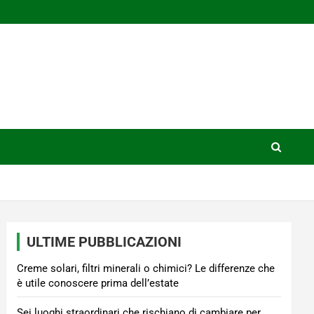
ULTIME PUBBLICAZIONI
Creme solari, filtri minerali o chimici? Le differenze che
è utile conoscere prima dell’estate
Sei luoghi straordinari che rischiano di cambiare per