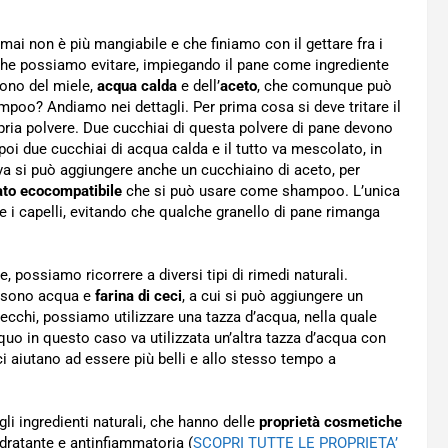
mai non è più mangiabile e che finiamo con il gettare fra i
co, che possiamo evitare, impiegando il pane come ingrediente
rvono del miele,
acqua calda
e dell’
aceto
, che comunque può
poo? Andiamo nei dettagli. Per prima cosa si deve tritare il
opria polvere. Due cucchiai di questa polvere di pane devono
oi due cucchiai di acqua calda e il tutto va mescolato, in
iva si può aggiungere anche un cucchiaino di aceto, per
ato ecocompatibile
che si può usare come shampoo. L’unica
 i capelli, evitando che qualche granello di pane rimanga
, possiamo ricorrere a diversi tipi di rimedi naturali.
sono acqua e
farina di ceci
, a cui si può aggiungere un
secchi, possiamo utilizzare una tazza d’acqua, nella quale
acquo in questo caso va utilizzata un’altra tazza d’acqua con
i aiutano ad essere più belli e allo stesso tempo a
gli ingredienti naturali, che hanno delle
proprietà cosmetiche
 idratante e antinfiammatoria (
SCOPRI TUTTE LE PROPRIETA’