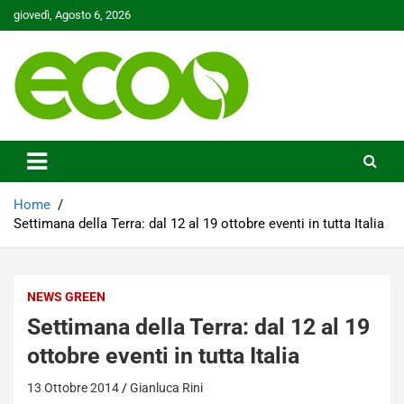
Skip
giovedì, Agosto 6, 2026
to
content
Tutelare il nostro Pianeta è la nostra priorità
Ecoo.it
Home
Settimana della Terra: dal 12 al 19 ottobre eventi in tutta Italia
NEWS GREEN
Settimana della Terra: dal 12 al 19
ottobre eventi in tutta Italia
13 Ottobre 2014
Gianluca Rini