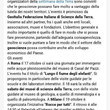
organizzatori della
settimana della Terra
sono convinti
che le geoscienze possano fare molto a vantaggio della
tutela dei nostri territori. L’evento è promosso da
GeoItalia Federazione Italiana di Scienze della Terra
,
insieme ad altri partner, fra i quali anche enti locali,
associazioni, musei e fondazioni. L’obiettivo generale e
molto importante è quello di fare in modo che si possa
fare prevenzione, partendo dall’adeguata consapevolezza.
Inoltre si vuole puntare a fare in modo che il settore delle
geoscienze
possa contribuire anche allo sviluppo
economico del Paese.
Gli eventi
A
Roma
il 17 ottobre ci sarà una giornata per immergersi
nelle acque pleistoceniche del museo di Casal de’ Pazzi.
L’evento ha il titolo di “
Lungo il fiume degli elefanti
”. Si
propongono in particolare delle visite guidate per le
scuole e dei laboratori interattivi. Il 18 sarà la volta del
sabato dei musei di scienze della Terra
, con delle visite
guidate al museo di geologia, a quello di mineralogia e a
quello di paleontologia. A
Milano
il 19 ottobre è
organizzata l’iniziativa “
Rocce per tutti
”. Il ritrovo è alle
14:30 al Paleolab all’interno dei giardini pubblici Indro