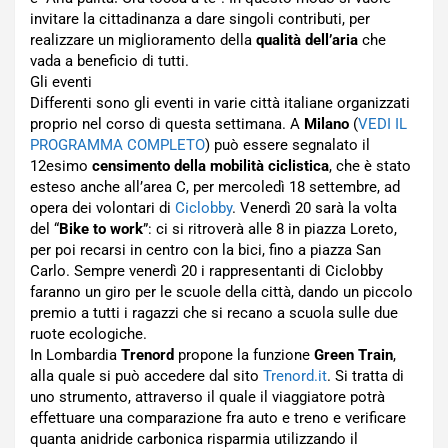
invitare la cittadinanza a dare singoli contributi, per
realizzare un miglioramento della
qualità dell’aria
che
vada a beneficio di tutti.
Gli eventi
Differenti sono gli eventi in varie città italiane organizzati
proprio nel corso di questa settimana. A
Milano
(
VEDI IL
PROGRAMMA COMPLETO
) può essere segnalato il
12esimo
censimento della mobilità ciclistica
, che è stato
esteso anche all’area C, per mercoledì 18 settembre, ad
opera dei volontari di
Ciclobby
. Venerdì 20 sarà la volta
del “
Bike to work
”: ci si ritroverà alle 8 in piazza Loreto,
per poi recarsi in centro con la bici, fino a piazza San
Carlo. Sempre venerdì 20 i rappresentanti di Ciclobby
faranno un giro per le scuole della città, dando un piccolo
premio a tutti i ragazzi che si recano a scuola sulle due
ruote ecologiche.
In Lombardia
Trenord
propone la funzione
Green Train
,
alla quale si può accedere dal sito
Trenord.it
. Si tratta di
uno strumento, attraverso il quale il viaggiatore potrà
effettuare una comparazione fra auto e treno e verificare
quanta anidride carbonica risparmia utilizzando il