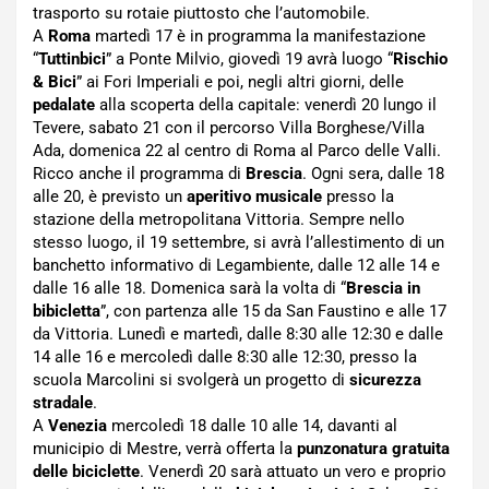
trasporto su rotaie piuttosto che l’automobile.
A
Roma
martedì 17 è in programma la manifestazione
“
Tuttinbici
” a Ponte Milvio, giovedì 19 avrà luogo “
Rischio
& Bici
” ai Fori Imperiali e poi, negli altri giorni, delle
pedalate
alla scoperta della capitale: venerdì 20 lungo il
Tevere, sabato 21 con il percorso Villa Borghese/Villa
Ada, domenica 22 al centro di Roma al Parco delle Valli.
Ricco anche il programma di
Brescia
. Ogni sera, dalle 18
alle 20, è previsto un
aperitivo musicale
presso la
stazione della metropolitana Vittoria. Sempre nello
stesso luogo, il 19 settembre, si avrà l’allestimento di un
banchetto informativo di Legambiente, dalle 12 alle 14 e
dalle 16 alle 18. Domenica sarà la volta di “
Brescia in
bibicletta
”, con partenza alle 15 da San Faustino e alle 17
da Vittoria. Lunedì e martedì, dalle 8:30 alle 12:30 e dalle
14 alle 16 e mercoledì dalle 8:30 alle 12:30, presso la
scuola Marcolini si svolgerà un progetto di
sicurezza
stradale
.
A
Venezia
mercoledì 18 dalle 10 alle 14, davanti al
municipio di Mestre, verrà offerta la
punzonatura gratuita
delle biciclette
. Venerdì 20 sarà attuato un vero e proprio