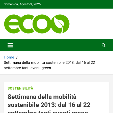
Skip
domenica, Agosto 9, 2026
to
content
Tutelare il nostro Pianeta è la nostra priorità
Ecoo.it
Home
Settimana della mobilità sostenibile 2013: dal 16 al 22
settembre tanti eventi green
SOSTENIBILITÀ
Settimana della mobilità
sostenibile 2013: dal 16 al 22
settembre tanti eventi green