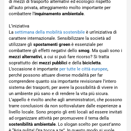
di mezzi di trasporto alternativi ed ecologici rispetto
all’auto privata, atteggiamento molto importante per
combattere l’
inquinamento ambientale
.
L’iniziativa
La
settimana della mobilità sostenibile
è un’iniziativa di
carattere internazionale. Sensibilizzare la società ad
utilizzare gli
spostamenti green
è essenziale per
combattere gli effetti negativi dello
smog
. Ma quali sono i
mezzi alternativi
, a cui si può fare ricorso? Si tratta
soprattutto dei
mezzi pubblici
e della
bicicletta
.
L’occasione è importante
per tutte le città europee
,
perché possono attuare diverse modalità per far
comprendere quanto sia importante revisionare l’intero
sistema dei trasporti, per avere la possibilità di vivere in
un ambiente più sano e di rendere la vita più sicura.
L’appello è rivolto anche agli amministratori, che possono
trarre conclusioni da non sottovalutare dalle esperienze a
livello locale. Sono proprio gli enti locali ad essere invitati
ad organizzare attività per promuovere il tema della
sostenibilità ambientale
. Lo slogan scelto per quest’anno
è “Aria pulita! Ora tocca a te”. In questo modo si vuole