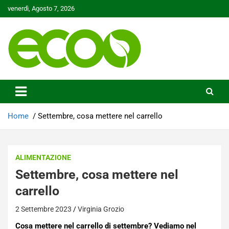
Skip
venerdì, Agosto 7, 2026
to
content
Tutelare il nostro Pianeta è la nostra priorità
Ecoo.it
Home
Settembre, cosa mettere nel carrello
ALIMENTAZIONE
Settembre, cosa mettere nel
carrello
2 Settembre 2023
Virginia Grozio
Cosa mettere nel carrello di settembre? Vediamo nel