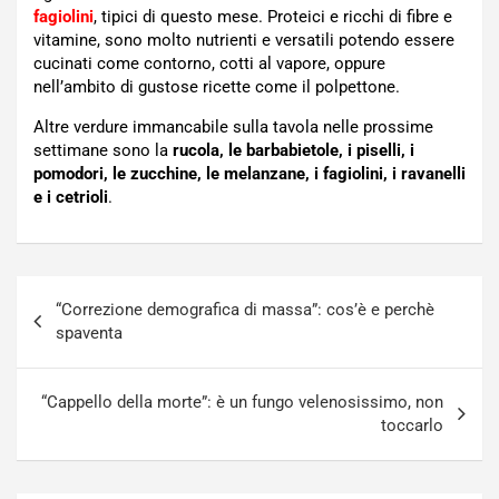
fagiolini
, tipici di questo mese. Proteici e ricchi di fibre e
vitamine, sono molto nutrienti e versatili potendo essere
cucinati come contorno, cotti al vapore, oppure
nell’ambito di gustose ricette come il polpettone.
Altre verdure immancabile sulla tavola nelle prossime
settimane sono la
rucola, le barbabietole, i piselli, i
pomodori, le zucchine, le melanzane, i fagiolini, i ravanelli
e i cetrioli
.
Navigazione
“Correzione demografica di massa”: cos’è e perchè
articoli
spaventa
“Cappello della morte”: è un fungo velenosissimo, non
toccarlo