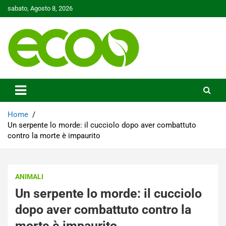
Skip
sabato, Agosto 8, 2026
to
content
Tutelare il nostro Pianeta è la nostra priorità
Ecoo.it
Home
Un serpente lo morde: il cucciolo dopo aver combattuto
contro la morte è impaurito
ANIMALI
Un serpente lo morde: il cucciolo
dopo aver combattuto contro la
morte è impaurito