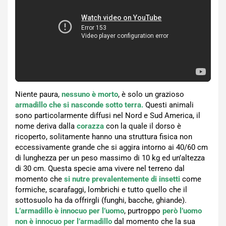
Niente paura,
nessuno è morto
, è solo un grazioso
armadillo che si nasconde sotto terra.
Questi animali
sono particolarmente diffusi nel Nord e Sud America, il
nome deriva dalla
corazza
con la quale il dorso è
ricoperto, solitamente hanno una struttura fisica non
eccessivamente grande che si aggira intorno ai 40/60 cm
di lunghezza per un peso massimo di 10 kg ed un’altezza
di 30 cm. Questa specie ama vivere nel terreno dal
momento che
si nutre prevalentemente di insetti
come
formiche, scarafaggi, lombrichi e tutto quello che il
sottosuolo ha da offrirgli (funghi, bacche, ghiande).
L’armadillo è innocuo per l’uomo
, purtroppo
però l’uomo
non è innocuo per l’armadillo
dal momento che la sua