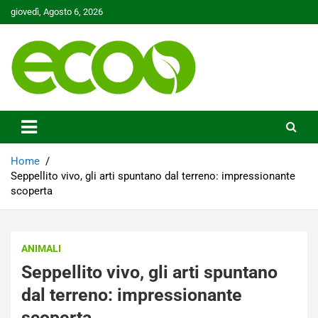
Skip
giovedì, Agosto 6, 2026
to
content
Tutelare il nostro Pianeta è la nostra priorità
Ecoo.it
Home
Seppellito vivo, gli arti spuntano dal terreno: impressionante
scoperta
ANIMALI
Seppellito vivo, gli arti spuntano
dal terreno: impressionante
scoperta