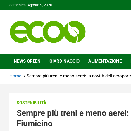
Skip
domenica, Agosto 9, 2026
to
content
Tutelare il nostro Pianeta è la nostra priorità
Ecoo.it
NEWS GREEN
GIARDINAGGIO
ALIMENTAZIONE
Home
Sempre più treni e meno aerei: la novità dell’aeropo
SOSTENIBILITÀ
Sempre più treni e meno aerei:
Fiumicino