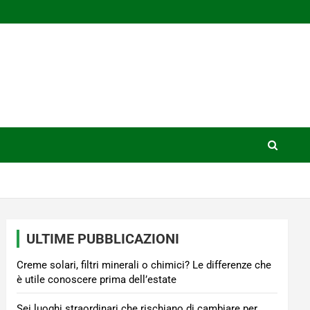
ULTIME PUBBLICAZIONI
Creme solari, filtri minerali o chimici? Le differenze che
è utile conoscere prima dell’estate
Sei luoghi straordinari che rischiano di cambiare per