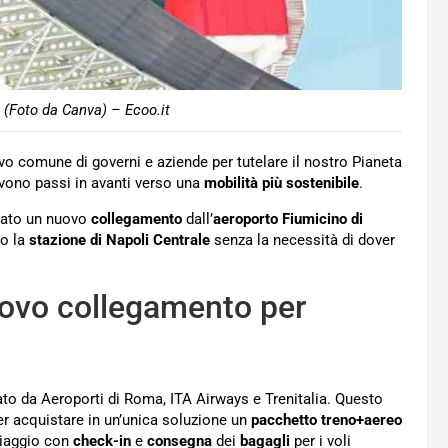
 (Foto da Canva) – Ecoo.it
vo comune di governi e aziende per tutelare il nostro Pianeta
ovono passi in avanti verso una
mobilità più sostenibile
.
ivato un nuovo
collegamento
dall’
aeroporto
Fiumicino di
so la
stazione di Napoli Centrale
senza la necessità di dover
uovo collegamento per
iato da Aeroporti di Roma, ITA Airways e Trenitalia. Questo
er acquistare in un’unica soluzione un
pacchetto treno+aereo
viaggio con
check-in
e
consegna
dei
bagagli
per i voli