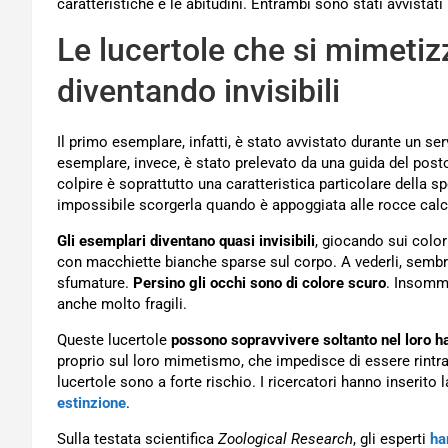
caratteristiche e le abitudini. Entrambi sono stati avvistati
Le lucertole che si mimetiz
diventando invisibili
Il primo esemplare, infatti, è stato avvistato durante un ser
esemplare, invece, è stato prelevato da una guida del post
colpire è soprattutto una caratteristica particolare della s
impossibile scorgerla quando è appoggiata alle rocce calc
Gli esemplari diventano quasi invisibili
, giocando sui colori
con macchiette bianche sparse sul corpo. A vederli, sembra
sfumature.
Persino gli occhi sono di colore scuro
. Insomma
anche molto fragili.
Queste lucertole
possono sopravvivere soltanto nel loro ha
proprio sul loro mimetismo, che impedisce di essere rintrac
lucertole sono a forte rischio. I ricercatori hanno inserito
estinzione
.
Sulla testata scientifica
Zoological Research
, gli esperti
ha