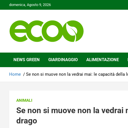
Skip
domenica, Agosto 9, 2026
to
content
Tutelare il nostro Pianeta è la nostra priorità
Ecoo.it
NEWS GREEN
GIARDINAGGIO
ALIMENTAZIONE
Home
Se non si muove non la vedrai mai: le capacità della 
ANIMALI
Se non si muove non la vedrai m
drago