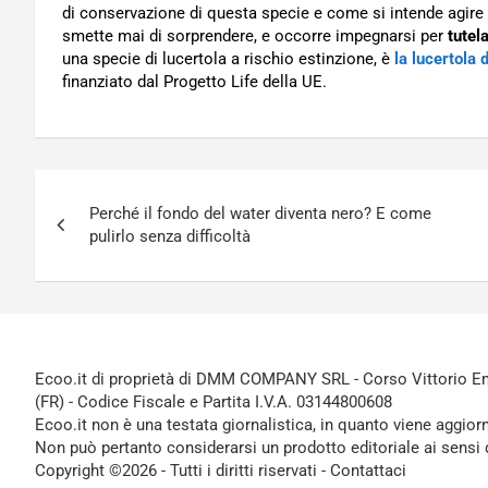
di conservazione di questa specie e come si intende agire 
smette mai di sorprendere, e occorre impegnarsi per
tutel
una specie di lucertola a rischio estinzione, è
la lucertola d
finanziato dal Progetto Life della UE.
Navigazione
Perché il fondo del water diventa nero? E come
articoli
pulirlo senza difficoltà
Ecoo.it di proprietà di DMM COMPANY SRL - Corso Vittorio Ema
(FR) - Codice Fiscale e Partita I.V.A. 03144800608
Ecoo.it non è una testata giornalistica, in quanto viene aggior
Non può pertanto considerarsi un prodotto editoriale ai sensi 
Copyright ©2026 - Tutti i diritti riservati -
Contattaci