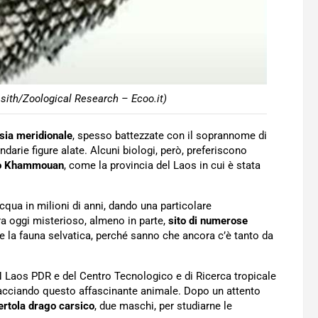
sith/Zoological Research – Ecoo.it)
Asia meridionale
, spesso battezzate con il soprannome di
ndarie figure alate. Alcuni biologi, però, preferiscono
ico Khammouan
, come la provincia del Laos in cui è stata
cqua in milioni di anni, dando una particolare
ora oggi misterioso, almeno in parte,
sito di numerose
are la fauna selvatica, perché sanno che ancora c’è tanto da
CN Laos PDR e del Centro Tecnologico e di Ricerca tropicale
racciando questo affascinante animale. Dopo un attento
ertola drago carsico
, due maschi, per studiarne le