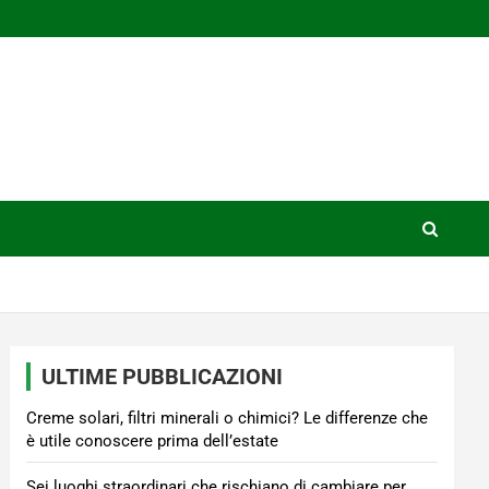
ULTIME PUBBLICAZIONI
Creme solari, filtri minerali o chimici? Le differenze che
è utile conoscere prima dell’estate
Sei luoghi straordinari che rischiano di cambiare per