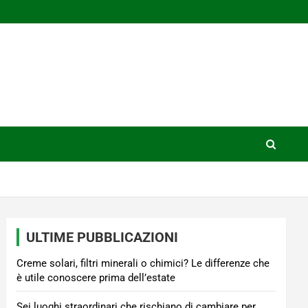
ULTIME PUBBLICAZIONI
Creme solari, filtri minerali o chimici? Le differenze che
è utile conoscere prima dell’estate
Sei luoghi straordinari che rischiano di cambiare per