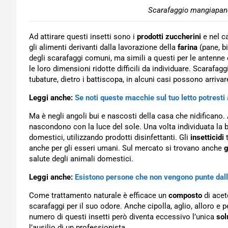
Scarafaggio mangiapan
Ad attirare questi insetti sono i
prodotti zuccherini
e nel c
gli alimenti derivanti dalla lavorazione della
farina
(pane, bi
degli scarafaggi comuni, ma simili a questi per le antenne
le loro dimensioni ridotte difficili da individuare. Scarafagg
tubature, dietro i battiscopa, in alcuni casi possono arrivar
Leggi anche:
Se noti queste macchie sul tuo letto potrest
Ma è negli angoli bui e nascosti della casa che nidificano
nascondono con la luce del sole. Una volta individuata la b
domestici, utilizzando prodotti disinfettanti. Gli
insetticidi
t
anche per gli esseri umani. Sul mercato si trovano anche
g
salute degli animali domestici.
Leggi anche:
Esistono persone che non vengono punte dal
Come trattamento naturale è efficace un
composto
di acet
scarafaggi per il suo odore. Anche cipolla, aglio, alloro 
numero di questi insetti però diventa eccessivo l’unica
sol
l’ausilio di un professionista.