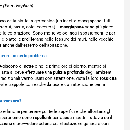
e (Foto Unsplash)
aso della blattella germanica (un insetto mangiapane) tutti
scotti, pasta, dolci eccetera). I
mangiapane
sono più piccoli
 e la colorazione. Sono molto veloci negli spostamenti e per
i e blattelle
proliferano
nelle fessure dei muri, nelle vecchie
e anche dall’esterno dell’abitazione.
i avere un serio problema
. Agiscono di
notte
o nelle prime ore di giorno, mentre si
latta si deve effettuare una
pulizia profonda
degli ambienti
radizionali vanno usati con attenzione, vista la loro
tossicità
el
e trappole con esche da usare con attenzione per la
le zanzare?
o e limone per tenere pulite le superfici e che allontana gli
e peperoncino sono
repellenti
per questi insetti. Tuttavia se il
uzione
è provvedere ad una disinfestazione generale con