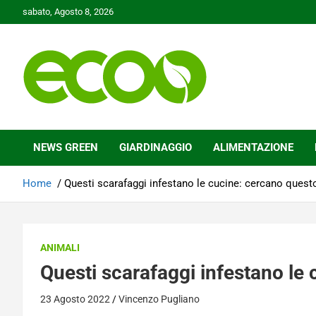
Skip
sabato, Agosto 8, 2026
to
content
Tutelare il nostro Pianeta è la nostra priorità
Ecoo.it
NEWS GREEN
GIARDINAGGIO
ALIMENTAZIONE
Home
Questi scarafaggi infestano le cucine: cercano quest
ANIMALI
Questi scarafaggi infestano le
23 Agosto 2022
Vincenzo Pugliano