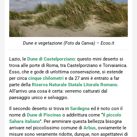
Dune e vegetazione (Foto da Canva) – Ecoo.it
Lazio, le
Dune di Castelporziano
: questo mini deserto si
trova alle porte di Roma, tra Castelporziano e Torvaianica.
Esso, che e gode di un’ottima conservazione, si estende
per circa
cinque
chilometri
e da 27 anni è entrato a far
parte della
Riserva Naturale Statale Litorale Romano
.
All’arrivo una cosa è certa: verremo catturati dal
paesaggio unico e selvaggio.
Il secondo deserto si trova in
Sardegna
ed è noto con il
nome di
Dune di Piscinas
o addirittura come “
Il piccolo
Sahara italiano
”. Per ammirare questa bellezza bisogna
arrivare nel piccolissimo comune di
Arbus
, ovviamente le
misure sono veramente ridotte, dunque, non aspettatevi di