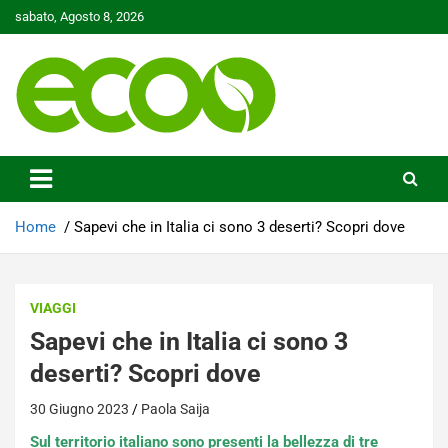
Skip
sabato, Agosto 8, 2026
to
content
Tutelare il nostro Pianeta è la nostra priorità
Ecoo.it
Home
Sapevi che in Italia ci sono 3 deserti? Scopri dove
VIAGGI
Sapevi che in Italia ci sono 3
deserti? Scopri dove
30 Giugno 2023
Paola Saija
Sul territorio italiano sono presenti la bellezza di tre