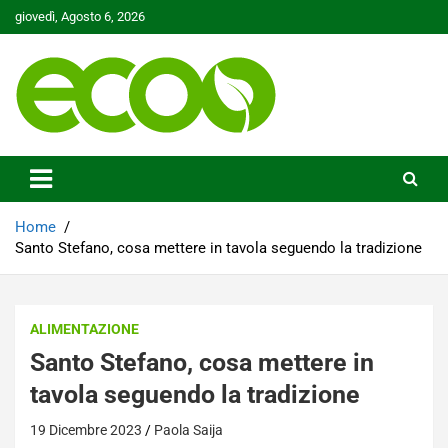
Skip
giovedì, Agosto 6, 2026
to
content
Tutelare il nostro Pianeta è la nostra priorità
Ecoo.it
Home
Santo Stefano, cosa mettere in tavola seguendo la tradizione
ALIMENTAZIONE
Santo Stefano, cosa mettere in
tavola seguendo la tradizione
19 Dicembre 2023
Paola Saija