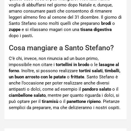
voglia di abbuffarsi nel giorno dopo Natale e, dunque,
amano consumare pasti che consentono di rimanere
leggeri almeno fino al cenone del 31 dicembre. Il giorno di
Santo Stefano sono molti quelli che preparano
brodi
o
zuppe
e si rilassano magari con una
tisana digestiva
dopo i pasti
.
Cosa mangiare a Santo Stefano?
C’è chi, invece, non rinuncia ad un buon primo,
impossibile non citare i
tortellini in brodo
o le
lasagne al
forno
. Inoltre, si possono realizzare
tortini salati
,
timballi,
un buon arrosto con le patate
o
frittate
. Santo Stefano è
anche l’occasione per poter realizzare anche diversi
antipasti o dolci, come ad esempio il
pandoro salato
o il
ciambellone salato
, mentre per quanto riguarda i dolci, si
può optare per il
tiramisù
o il
panettone ripieno
. Pietanze
semplici da preparare, ma che delizieranno i nostri ospiti.