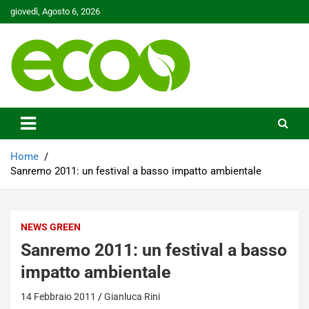
Skip
giovedì, Agosto 6, 2026
to
content
Tutelare il nostro Pianeta è la nostra priorità
Ecoo.it
Home
Sanremo 2011: un festival a basso impatto ambientale
NEWS GREEN
Sanremo 2011: un festival a basso
impatto ambientale
14 Febbraio 2011
Gianluca Rini