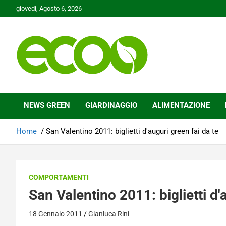
Skip
giovedì, Agosto 6, 2026
to
content
Tutelare il nostro Pianeta è la nostra priorità
Ecoo.it
NEWS GREEN
GIARDINAGGIO
ALIMENTAZIONE
Home
San Valentino 2011: biglietti d'auguri green fai da te
COMPORTAMENTI
San Valentino 2011: biglietti d'
18 Gennaio 2011
Gianluca Rini