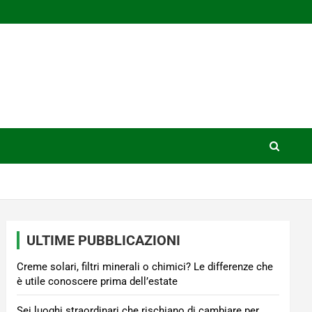
ULTIME PUBBLICAZIONI
Creme solari, filtri minerali o chimici? Le differenze che
è utile conoscere prima dell’estate
Sei luoghi straordinari che rischiano di cambiare per