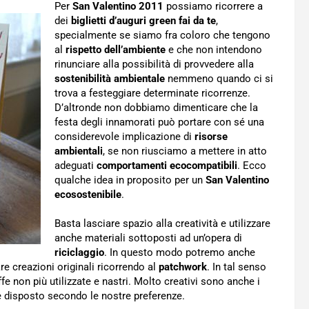
Per
San Valentino 2011
possiamo ricorrere a
dei
biglietti d’auguri green fai da te
,
specialmente se siamo fra coloro che tengono
al
rispetto dell’ambiente
e che non intendono
rinunciare alla possibilità di provvedere alla
sostenibilità ambientale
nemmeno quando ci si
trova a festeggiare determinate ricorrenze.
D’altronde non dobbiamo dimenticare che la
festa degli innamorati può portare con sé una
considerevole implicazione di
risorse
ambientali
, se non riusciamo a mettere in atto
adeguati
comportamenti ecocompatibili
. Ecco
qualche idea in proposito per un
San Valentino
ecosostenibile
.
Basta lasciare spazio alla creatività e utilizzare
anche materiali sottoposti ad un’opera di
riciclaggio
. In questo modo potremo anche
e creazioni originali ricorrendo al
patchwork
. In tal senso
fe non più utilizzate e nastri. Molto creativi sono anche i
te disposto secondo le nostre preferenze.