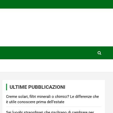
ULTIME PUBBLICAZIONI
Creme solari, filtri minerali o chimici? Le differenze che
è utile conoscere prima dell’estate
Sei luoghi straordinari che rischiano di cambiare per