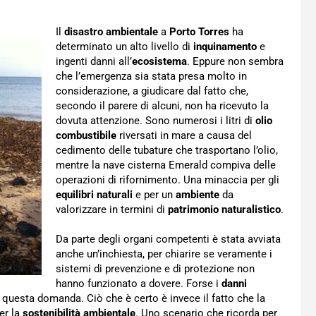
Il
disastro ambientale
a
Porto Torres
ha
determinato un alto livello di
inquinamento
e
ingenti danni all’
ecosistema
. Eppure non sembra
che l’emergenza sia stata presa molto in
considerazione, a giudicare dal fatto che,
secondo il parere di alcuni, non ha ricevuto la
dovuta attenzione. Sono numerosi i litri di
olio
combustibile
riversati in mare a causa del
cedimento delle tubature che trasportano l’olio,
mentre la nave cisterna Emerald compiva delle
operazioni di rifornimento. Una minaccia per gli
equilibri naturali
e per un
ambiente
da
valorizzare in termini di
patrimonio naturalistico
.
Da parte degli organi competenti è stata avviata
anche un’inchiesta, per chiarire se veramente i
sistemi di prevenzione e di protezione non
hanno funzionato a dovere. Forse i
danni
a questa domanda. Ciò che è certo è invece il fatto che la
er la
sostenibilità ambientale
. Uno scenario che ricorda per