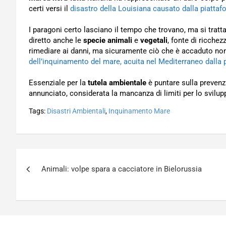
certi versi il
disastro della Louisiana causato dalla piattaf
I paragoni certo lasciano il tempo che trovano, ma si trat
diretto anche le
specie animali
e
vegetali
, fonte di ricchez
rimediare ai danni, ma sicuramente ciò che è accaduto non
dell’inquinamento del mare, acuita nel Mediterraneo dalla p
Essenziale per la
tutela ambientale
è puntare sulla prevenz
annunciato, considerata la mancanza di limiti per lo svilupp
Tags:
Disastri Ambientali
,
Inquinamento Mare
Navigazione
Animali: volpe spara a cacciatore in Bielorussia
articoli