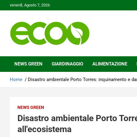
Skip
venerdì, Agosto 7, 2026
to
content
Tutelare il nostro Pianeta è la nostra priorità
Ecoo.it
NEWS GREEN
GIARDINAGGIO
ALIMENTAZIONE
Home
Disastro ambientale Porto Torres: inquinamento e da
NEWS GREEN
Disastro ambientale Porto Torr
all'ecosistema