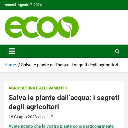
Skip
venerdì, Agosto 7, 2026
to
content
Tutelare il nostro Pianeta è la nostra priorità
Ecoo.it
Home
Salva le piante dall’acqua: i segreti degli agricoltori
AGRICOLTURA E ALLEVAMENTO
Salva le piante dall’acqua: i segreti
degli agricoltori
18 Giugno 2023
Ilenia P
Avete notato che le vostre piante sono particolarmente