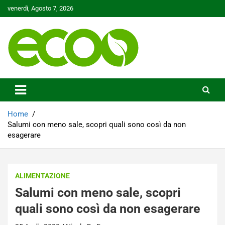
Skip
venerdì, Agosto 7, 2026
to
content
Tutelare il nostro Pianeta è la nostra priorità
Ecoo.it
Home
Salumi con meno sale, scopri quali sono così da non
esagerare
ALIMENTAZIONE
Salumi con meno sale, scopri
quali sono così da non esagerare