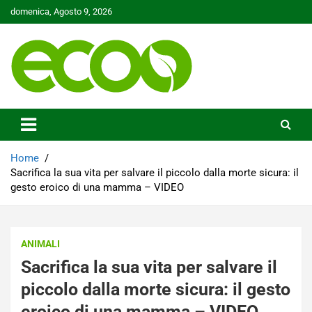
Skip
domenica, Agosto 9, 2026
to
content
Tutelare il nostro Pianeta è la nostra priorità
Ecoo.it
Home
Sacrifica la sua vita per salvare il piccolo dalla morte sicura: il
gesto eroico di una mamma – VIDEO
ANIMALI
Sacrifica la sua vita per salvare il
piccolo dalla morte sicura: il gesto
eroico di una mamma – VIDEO