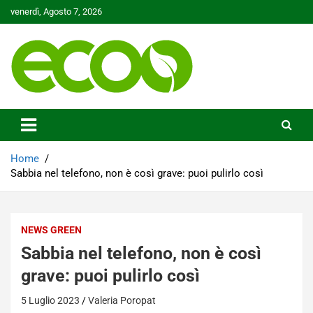
Skip
venerdì, Agosto 7, 2026
to
content
Tutelare il nostro Pianeta è la nostra priorità
Ecoo.it
Home
Sabbia nel telefono, non è così grave: puoi pulirlo così
NEWS GREEN
Sabbia nel telefono, non è così
grave: puoi pulirlo così
5 Luglio 2023
Valeria Poropat