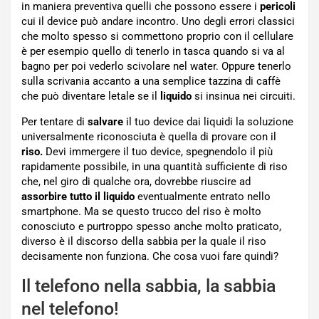
in maniera preventiva quelli che possono essere i
pericoli
cui il device può andare incontro. Uno degli errori classici
che molto spesso si commettono proprio con il cellulare
è per esempio quello di tenerlo in tasca quando si va al
bagno per poi vederlo scivolare nel water. Oppure tenerlo
sulla scrivania accanto a una semplice tazzina di caffè
che può diventare letale se il
liquido
si insinua nei circuiti.
Per tentare di
salvare
il tuo device dai liquidi la soluzione
universalmente riconosciuta è quella di provare con il
riso.
Devi immergere il tuo device, spegnendolo il più
rapidamente possibile, in una quantità sufficiente di riso
che, nel giro di qualche ora, dovrebbe riuscire ad
assorbire tutto il liquido
eventualmente entrato nello
smartphone. Ma se questo trucco del riso è molto
conosciuto e purtroppo spesso anche molto praticato,
diverso è il discorso della sabbia per la quale il riso
decisamente non funziona. Che cosa vuoi fare quindi?
Il telefono nella sabbia, la sabbia
nel telefono!